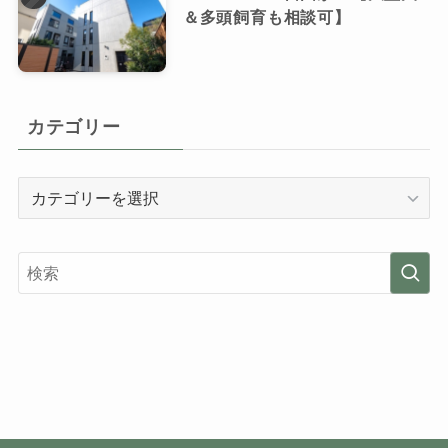
＆多頭飼育も相談可】
カテゴリー
カ
テ
ゴ
リ
ー