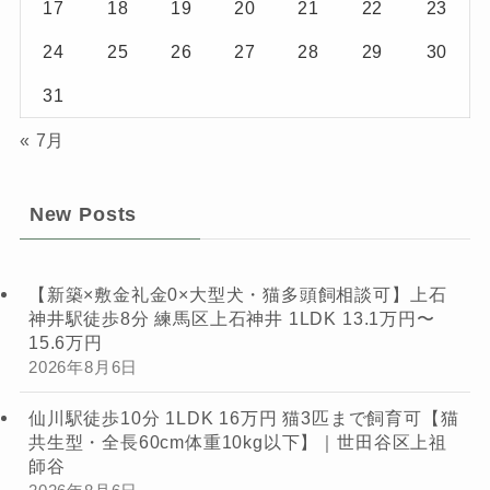
17
18
19
20
21
22
23
24
25
26
27
28
29
30
31
« 7月
New Posts
【新築×敷金礼金0×大型犬・猫多頭飼相談可】上石
神井駅徒歩8分 練馬区上石神井 1LDK 13.1万円〜
15.6万円
2026年8月6日
仙川駅徒歩10分 1LDK 16万円 猫3匹まで飼育可【猫
共生型・全長60cm体重10kg以下】｜世田谷区上祖
師谷