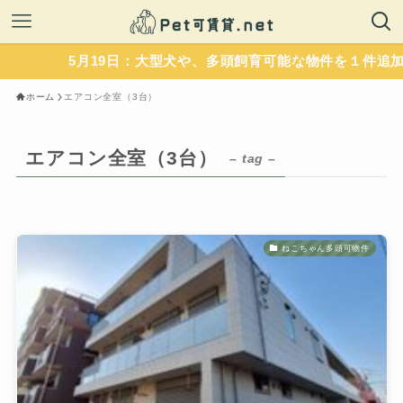
5月19日：大型犬や、多頭飼育可能な物件を１件追加
ホーム
エアコン全室（3台）
エアコン全室（3台）
– tag –
ねこちゃん多頭可物件