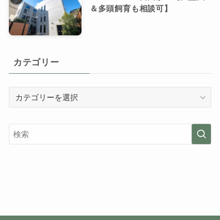
＆多頭飼育も相談可】
カテゴリー
カ
テ
ゴ
リ
ー