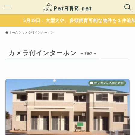
5月19日：大型犬や、多頭飼育可能な物件を１件追加
ホーム
カメラ付インターホン
カメラ付インターホン
– tag –
中大型犬可の物件特集