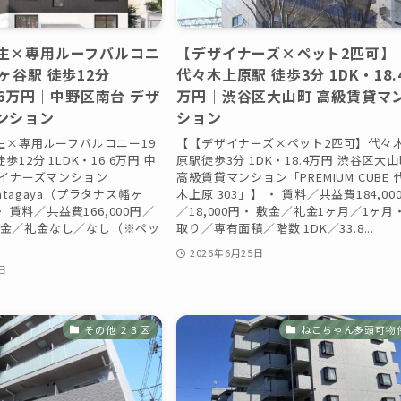
生×専用ルーフバルコニ
【デザイナーズ×ペット2匹可】
ヶ谷駅 徒歩12分
代々木上原駅 徒歩3分 1DK・18.
6.6万円｜中野区南台 デザ
万円｜渋谷区大山町 高級賃貸マ
ンション
ション
生×専用ルーフバルコニー19
【【デザイナーズ×ペット2匹可】代々
12分 1LDK・16.6万円 中
原駅徒歩3分 1DK・18.4万円 渋谷区大
ザイナーズマンション
高級賃貸マンション「PREMIUM CUBE 
 Hatagaya（プラタナス幡ヶ
木上原 303」】 ・ 賃料／共益費184,00
・ 賃料／共益費166,000円／
／18,000円・ 敷金／礼金1ヶ月／1ヶ月
・ 敷金／礼金なし／なし（※ペッ
取り／専有面積／階数 1DK／33.8...
2026年6月25日
日
その他 ２３区
ねこちゃん多頭可物