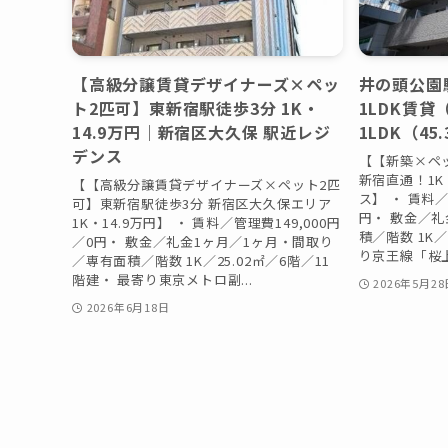
【高級分譲賃貸デザイナーズ×ペッ
井の頭公園
ト2匹可】東新宿駅徒歩3分 1K・
1LDK賃貸
14.9万円｜新宿区大久保 駅近レジ
1LDK（45
デンス
【【新築×ペ
新宿直通！1K
【【高級分譲賃貸デザイナーズ×ペット2匹
ス】 ・ 賃料／
可】東新宿駅徒歩3分 新宿区大久保エリア
円・ 敷金／礼
1K・14.9万円】 ・ 賃料／管理費149,000円
積／階数 1K／
／0円・ 敷金／礼金1ヶ月／1ヶ月・間取り
り京王線「桜上
／専有面積／階数 1K／25.02㎡／6階／11
階建・ 最寄り東京メトロ副...
2026年5月28
2026年6月18日