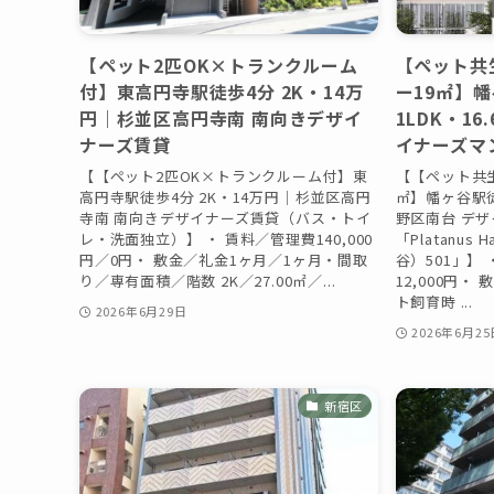
【ペット2匹OK×トランクルーム
【ペット共
付】東高円寺駅徒歩4分 2K・14万
ー19㎡】幡
円｜杉並区高円寺南 南向きデザイ
1LDK・1
ナーズ賃貸
イナーズマ
【【ペット2匹OK×トランクルーム付】東
【【ペット共
高円寺駅徒歩4分 2K・14万円｜杉並区高円
㎡】幡ヶ谷駅徒歩
寺南 南向きデザイナーズ賃貸（バス・トイ
野区南台 デ
レ・洗面独立）】 ・ 賃料／管理費140,000
「Platanus
円／0円・ 敷金／礼金1ヶ月／1ヶ月・間取
谷）501」】 
り／専有面積／階数 2K／27.00㎡／...
12,000円
ト飼育時 ...
2026年6月29日
2026年6月25
新宿区