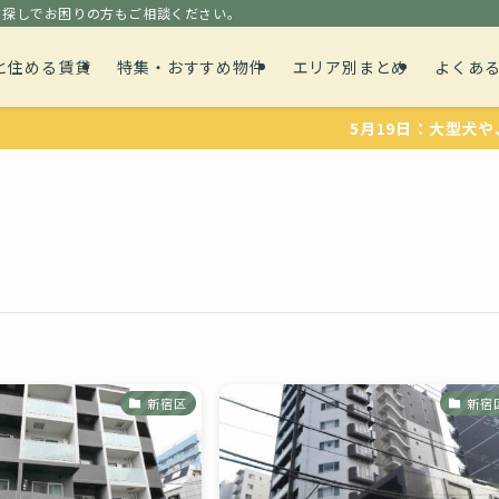
貸探しでお困りの方もご相談ください。
と住める賃貸
特集・おすすめ物件
エリア別まとめ
よくあ
5月19日：大型犬や、多頭飼
新宿区
新宿