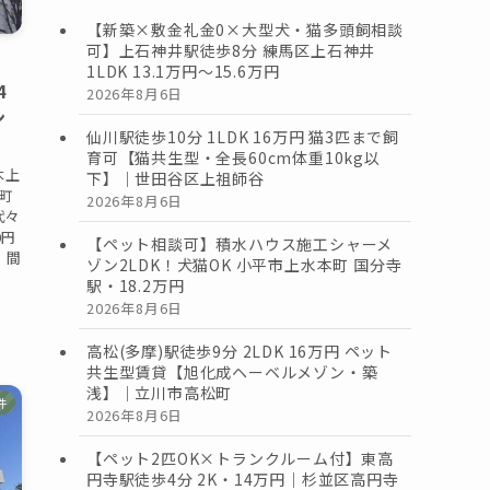
【新築×敷金礼金0×大型犬・猫多頭飼相談
可】上石神井駅徒歩8分 練馬区上石神井
1LDK 13.1万円〜15.6万円
4
2026年8月6日
ン
仙川駅徒歩10分 1LDK 16万円 猫3匹まで飼
育可【猫共生型・全長60cm体重10kg以
木上
下】｜世田谷区上祖師谷
山町
2026年8月6日
代々
0円
【ペット相談可】積水ハウス施工シャーメ
・間
ゾン2LDK！犬猫OK 小平市上水本町 国分寺
駅・18.2万円
2026年8月6日
高松(多摩)駅徒歩9分 2LDK 16万円 ペット
共生型賃貸【旭化成ヘーベルメゾン・築
浅】｜立川市高松町
件
2026年8月6日
【ペット2匹OK×トランクルーム付】東高
円寺駅徒歩4分 2K・14万円｜杉並区高円寺