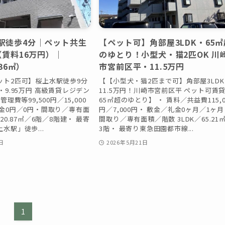
駅徒歩4分｜ペット共生
【ペット可】角部屋3LDK・65㎡
（賃料16万円）｜
のゆとり！小型犬・猫2匹OK 川
.36㎡）
市宮前区平・11.5万円
ット2匹可】桜上水駅徒歩9分
【【小型犬・猫2匹まで可】角部屋3LDK
・9.95万円 高級賃貸レジデン
11.5万円！川崎市宮前区平 ペット可賃
管理費等99,500円／15,000
65㎡超のゆとり】 ・ 賃料／共益費115,0
金0円／0円・間取り／専有面
円／7,000円・ 敷金／礼金0ヶ月／1ヶ
20.87㎡／6階／8階建・ 最寄
間取り／専有面積／階数 3LDK／65.21
水駅」徒歩...
3階・ 最寄り東急田園都市線...
日
2026年5月21日
1