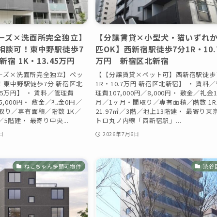
ーズ×洗面所完全独立】
【分譲賃貸×小型犬・猫いずれか
相談可！東中野駅徒歩7
匹OK】西新宿駅徒歩7分1R・10.
新宿 1K・13.45万円
万円｜新宿区北新宿
ーズ×洗面所完全独立】ペッ
【【分譲賃貸×ペット可】西新宿駅徒歩
！東中野駅徒歩7分 新宿区北
1R・10.7万円 新宿区北新宿】 ・ 賃料
.45万円】 ・ 賃料／管理費
理費107,000円／8,000円・ 敷金／礼金
／15,000円・ 敷金／礼金0円／
月／1ヶ月・間取り／専有面積／階数 1R
・間取り／専有面積／階数 1K／
21.97㎡／3階／地上13階建・ 最寄り東
階／5階建・ 最寄り中央...
トロ丸ノ内線「西新宿駅」...
日
2026年7月6日
ねこちゃん多頭可物件
渋谷