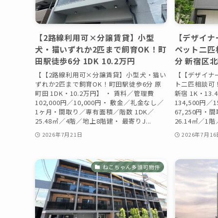
【2路線利用可×分譲賃貸】小型
【デザイナ
犬・猫いずれか2匹まで飼育OK！町
ペット二匹
田駅徒歩6分 1DK 10.2万円
分 新宿区北
【【2路線利用可×分譲賃貸】小型犬・猫い
【【デザイナ
ずれか2匹まで飼育OK！町田駅徒歩6分 原
ト二匹相談可
町田 1DK・10.2万円】 ・ 賃料／管理費
新宿 1K・13
102,000円／10,000円・ 敷金／礼金なし／
134,500円
1ヶ月・間取り／専有面積／階数 1DK／
67,250円
25.48㎡／4階／地上8階建・ 最寄りJ...
26.14㎡／1
2026年7月21日
2026年7月16
ねこちゃん多頭可物件