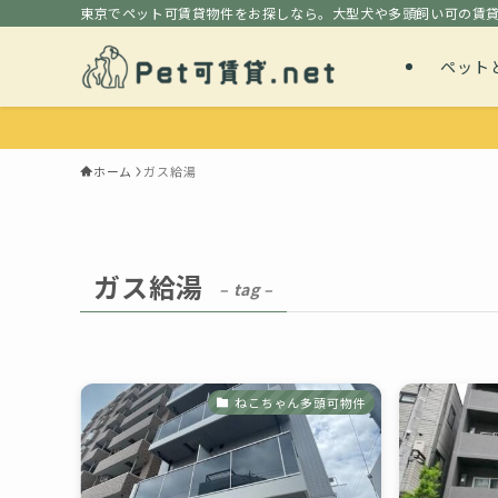
東京でペット可賃貸物件をお探しなら。大型犬や多頭飼い可の賃
ペット
ホーム
ガス給湯
ガス給湯
– tag –
ねこちゃん多頭可物件