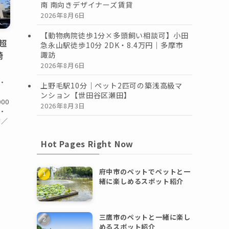
南 南向きデザイナーズ賃貸
2026年8月6日
【動物病院徒歩1分×多頭飼い相談可】小田
超
急永山駅徒歩10分 2DK・8.4万円｜多摩市
崎
諏訪
2026年8月6日
・
上野毛駅10分｜ペット2匹可の築浅高級マ
貸
ンション【世田谷区瀬田】
00
2026年8月3日
月・
㎡／
Hot Pages Right Now
府中市のペットでペットと一
緒に楽しめるスポット紹介
三鷹市のペットと一緒に楽し
めるスポット紹介