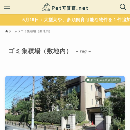
5月19日：大型犬や、多頭飼育可能な物件を１件追加
ホーム
ゴミ集積場（敷地内）
ゴミ集積場（敷地内）
– tag –
ねこちゃん多頭可物件