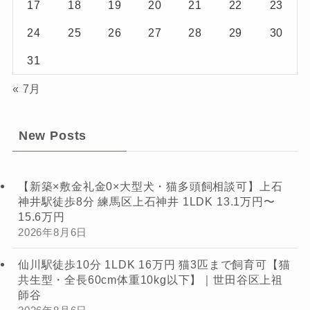
17
18
19
20
21
22
23
24
25
26
27
28
29
30
31
« 7月
New Posts
【新築×敷金礼金0×大型犬・猫多頭飼相談可】上石
神井駅徒歩8分 練馬区上石神井 1LDK 13.1万円〜
15.6万円
2026年8月6日
仙川駅徒歩10分 1LDK 16万円 猫3匹まで飼育可【猫
共生型・全長60cm体重10kg以下】｜世田谷区上祖
師谷