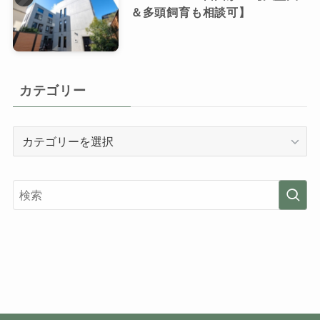
＆多頭飼育も相談可】
カテゴリー
カ
テ
ゴ
リ
ー