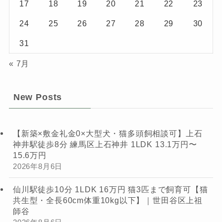
17
18
19
20
21
22
23
24
25
26
27
28
29
30
31
« 7月
New Posts
【新築×敷金礼金0×大型犬・猫多頭飼相談可】上石
神井駅徒歩8分 練馬区上石神井 1LDK 13.1万円〜
15.6万円
2026年8月6日
仙川駅徒歩10分 1LDK 16万円 猫3匹まで飼育可【猫
共生型・全長60cm体重10kg以下】｜世田谷区上祖
師谷