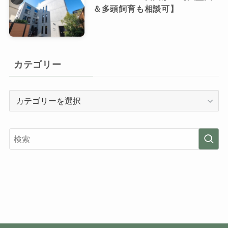
＆多頭飼育も相談可】
カテゴリー
カ
テ
ゴ
リ
ー