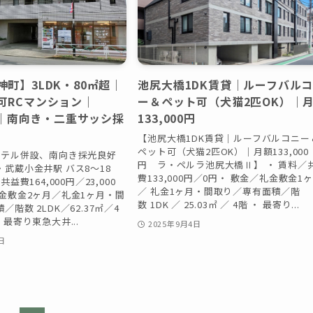
町】3LDK・80㎡超｜
池尻大橋1DK賃貸｜ルーフバル
可RCマンション｜
ー＆ペット可（犬猫2匹OK）｜
0円｜南向き・二重サッシ採
133,000円
【池尻大橋1DK賃貸｜ルーフバルコニー
ペット可（犬猫2匹OK）｜月額133,000
ホテル併設、南向き採光良好
円 ラ・ペルラ池尻大橋Ⅱ】 ・ 賃料／
武蔵小金井駅 バス8〜18
費133,000円／0円・ 敷金／礼金敷金1
益費164,000円／23,000
／ 礼金1ヶ月・間取り／専有面積／階
金敷金2ヶ月／礼金1ヶ月・間
数 1DK ／ 25.03㎡ ／ 4階 ・ 最寄り...
階数 2LDK／62.37㎡／4
 最寄り東急大井...
2025年9月4日
日