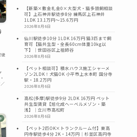
【新築×敷金礼金0×大型犬・猫多頭飼相談
可】上石神井駅徒歩8分 練馬区上石神井
1LDK 13.1万円〜15.6万円
2026年8月6日
谷
仙川駅徒歩10分 1LDK 16万円 猫3匹まで飼
育可【猫共生型・全長60cm体重10kg以
下】｜世田谷区上祖師谷
駅徒
2026年8月6日
【ペット相談可】積水ハウス施工シャーメ
ヶ
ゾン2LDK！犬猫OK 小平市上水本町 国分寺
）・
駅・18.2万円
㎡／
2026年8月6日
高松(多摩)駅徒歩9分 2LDK 16万円 ペット
共生型賃貸【旭化成ヘーベルメゾン・築
浅】｜立川市高松町
2026年8月6日
件
【ペット2匹OK×トランクルーム付】東高
円寺駅徒歩4分 2K・14万円｜杉並区高円寺