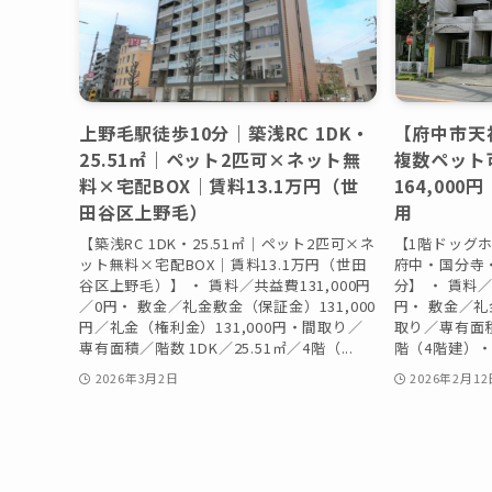
上野毛駅徒歩10分｜築浅RC 1DK・
【府中市天神
25.51㎡｜ペット2匹可×ネット無
複数ペット
料×宅配BOX｜賃料13.1万円（世
164,00
田谷区上野毛）
用
【築浅RC 1DK・25.51㎡｜ペット2匹可×ネ
【1階ドッグ
ット無料×宅配BOX｜賃料13.1万円（世田
府中・国分寺・
谷区上野毛）】 ・ 賃料／共益費131,000円
分】 ・ 賃料／共
／0円・ 敷金／礼金敷金（保証金）131,000
円・ 敷金／礼
円／礼金（権利金）131,000円・間取り／
取り／専有面積／
専有面積／階数 1DK／25.51㎡／4階（...
階（4階建）・
2026年3月2日
2026年2月12