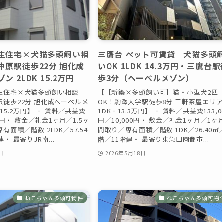
生住宅×犬猫多頭飼い相
三鷹台 ペット可賃貸｜犬猫多頭
中原駅徒歩22分 旭化成
いOK 1LDK 14.3万円・三鷹台
 2LDK 15.2万円
歩3分（ヘーベルメゾン）
生住宅×犬猫多頭飼い相談
【【新築×多頭飼い可】猫・小型犬2匹
徒歩22分 旭化成ヘーベルメ
OK！駒澤大学駅徒歩8分 三軒茶屋エリ
15.2万円】 ・ 賃料／共益費
1DK・13.3万円】 ・ 賃料／共益費133,0
／0円・ 敷金／礼金1ヶ月／1.5ヶ
円／10,000円・ 敷金／礼金1ヶ月／1ヶ
面積／階数 2LDK／57.54
間取り／専有面積／階数 1DK／26.40㎡
・ 最寄りJR南...
階／11階建・ 最寄り東急田園都市...
日
2026年5月18日
ねこちゃん多頭可物件
ねこちゃん多頭可物