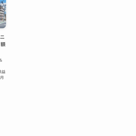
コニ
月額
＆
共益
ヶ月