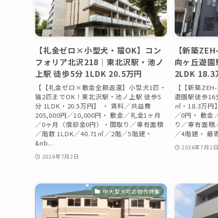
【礼金ゼロ×小型犬・猫OK】コン
【新築ZEH
フォリア北沢218｜東北沢駅・池ノ
向ヶ丘遊園
上駅 徒歩5分 1LDK 20.5万円
2LDK 18.
【【礼金ゼロ×敷金全額返還】小型犬1匹・
【【新築ZEH
猫2匹までOK！東北沢駅・池ノ上駅 徒歩5
遊園駅徒歩16分
分 1LDK・20.5万円】 ・ 賃料／共益費
㎡・18.3万円
205,000円／10,000円・ 敷金／礼金1ヶ月
／0円・ 敷金
／0ヶ月（償却金0円）・間取り／専有面積
り／専有面積／階
／階数 1LDK／40.71㎡／2階／5階建・
／4階建・ 最
&nb...
2026年7月2
2026年7月2日
中大型犬可の物件特集