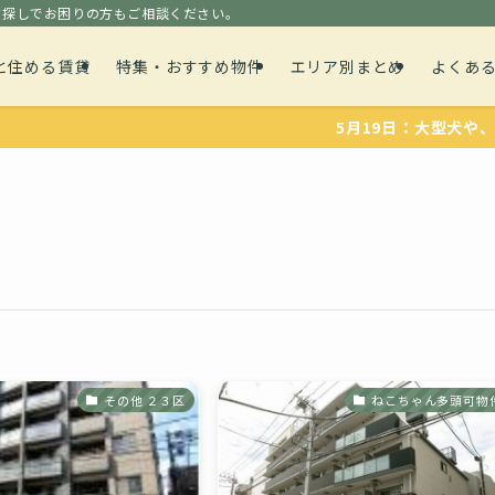
貸探しでお困りの方もご相談ください。
と住める賃貸
特集・おすすめ物件
エリア別まとめ
よくあ
5月19日：大型犬や、多頭飼育可能な
その他 ２３区
ねこちゃん多頭可物