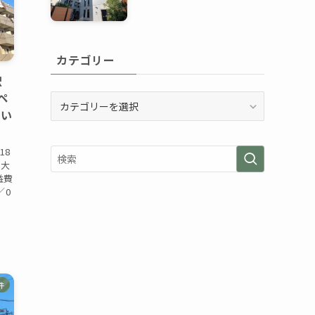
カテゴリー
駅
ペ
カ
飼い
テ
ゴ
リ
18
ー
【大
益費
／0
：
件