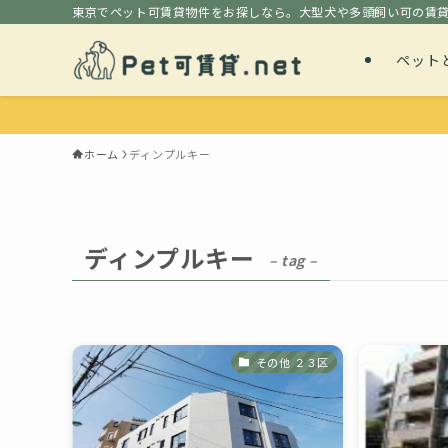
東京でペット可賃貸物件をお探しなら。大型犬や多頭飼い可の賃
ペット
ホーム
ディンプルキー
ディンプルキー
– tag –
その他 ２３区