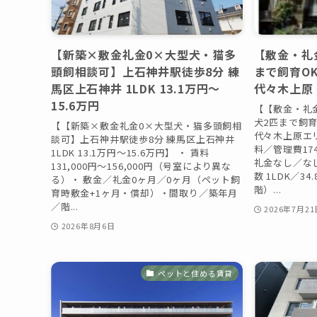
【新築×敷金礼金0×大型犬・猫多
【敷金・礼
頭飼相談可】上石神井駅徒歩8分 練
まで飼育O
馬区上石神井 1LDK 13.1万円〜
代々木上原 1
15.6万円
【【敷金・礼
犬2匹まで飼
【【新築×敷金礼金0×大型犬・猫多頭飼相
代々木上原エリア
談可】上石神井駅徒歩8分 練馬区上石神井
料／管理費174
1LDK 13.1万円〜15.6万円】 ・ 賃料
礼金なし／な
131,000円〜156,000円（号室により異な
数 1LDK／3
る）・ 敷金／礼金0ヶ月／0ヶ月（ペット飼
階）...
育時敷金+1ヶ月・償却）・間取り／築年月
／階...
2026年7月21
2026年8月6日
ペットと住める賃貸