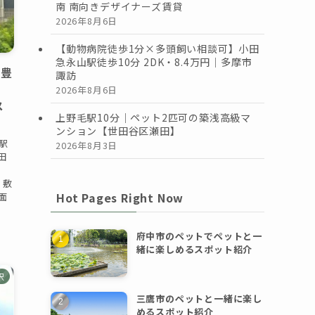
南 南向きデザイナーズ賃貸
2026年8月6日
【動物病院徒歩1分×多頭飼い相談可】小田
急永山駅徒歩10分 2DK・8.4万円｜多摩市
】豊
諏訪
｜
2026年8月6日
メ
上野毛駅10分｜ペット2匹可の築浅高級マ
ンション【世田谷区瀬田】
駅
2026年8月3日
田
 敷
Hot Pages Right Now
面
府中市のペットでペットと一
緒に楽しめるスポット紹介
沢
三鷹市のペットと一緒に楽し
めるスポット紹介