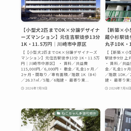
【小型犬2匹までOK×分譲デザイナ
【新築×小
ーズマンション】元住吉駅徒歩13分
蔵小杉駅徒
1K・11.5万円｜川崎市中原区
丸子1DK・1
【【小型犬2匹までOK×分譲デザイナーズ
【【新築×小
マンション】元住吉駅徒歩13分 1K・11.5万
駅徒歩9分 上丸
円｜川崎市中原区】 ・ 賃料／共益費
・ 賃料／共益費
115,000円／6,000円・ 敷金／礼金1ヶ月／
金／礼金1ヶ
2ヶ月・間取り／専有面積／階数 1K（B4）
／階数 1DK／
／26.37㎡／5階／6階建・ 最寄り東...
建・ 最寄り東
2026年7月9日
2026年7月6
ねこちゃん多頭可物件