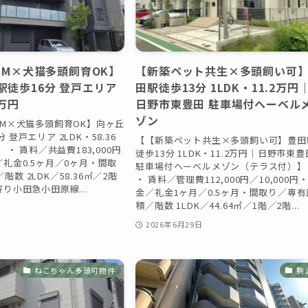
-M×犬猫多頭飼育OK】
【新築ペット共生×多頭飼い可
駅徒歩16分 登戸エリア
田駅徒歩13分 1LDK・11.2万円
3万円
日野市東豊田 駐車場付ヘーベル
ゾン
-M×犬猫多頭飼育OK】向ヶ丘
 登戸エリア 2LDK・58.36
【【新築ペット共生×多頭飼い可】豊田
】 ・ 賃料／共益費183,000円
徒歩13分 1LDK・11.2万円｜日野市東豊
／礼金0.5ヶ月／0ヶ月・間取
駐車場付ヘーベルメゾン（テラス付）】
数 2LDK／58.36㎡／2階
・ 賃料／管理費112,000円／10,000円・
寄り小田急小田原線...
金／礼金1ヶ月／0.5ヶ月・間取り／専有
積／階数 1LDK／44.64㎡／1階／2階...
日
2026年6月29日
ねこちゃん多頭可物件
駒