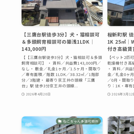
【三鷹台駅徒歩3分】犬・猫相談可
桜新町駅 徒
＆多頭飼育相談可の築浅1LDK｜
1K 25㎡
143,000円
付き高級賃
【【三鷹台駅徒歩3分】犬・猫相談可＆多頭
【ペット2匹可 
飼育相談可】 ・ 賃料／共益費143,000円／
乾燥機付き高
なし・ 敷金／礼金1ヶ月／1.5ヶ月・間取り
・ 賃料／共益費
／専有面積／階数 1LDK／38.32㎡／1階部
金／礼金0ヶ
分／3階建・ 最寄り京王井の頭線「三鷹
／0月・間取
台」駅 徒歩3分京王井の頭線...
り：1K・専有面
2026年4月20日
2026年3月12
ねこちゃん多頭可物件