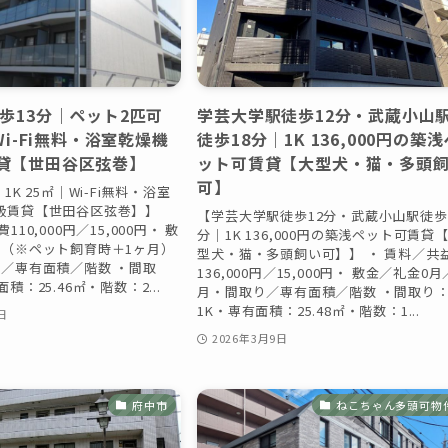
歩13分｜ペット2匹可
学芸大学駅徒歩12分・武蔵小山
｜Wi-Fi無料・浴室乾燥機
徒歩18分｜1K 136,000円の築浅
貸【世田谷区弦巻】
ット可賃貸【大型犬・猫・多頭
可】
1K 25㎡｜Wi-Fi無料・浴室
級賃貸【世田谷区弦巻】】
【学芸大学駅徒歩12分・武蔵小山駅徒歩
110,000円／15,000円・ 敷
分｜1K 136,000円の築浅ペット可賃貸
月（※ペット飼育時＋1ヶ月）
型犬・猫・多頭飼い可】】 ・ 賃料／共
り／専有面積／階数 ・間取
136,000円／15,000円・ 敷金／礼金0月
積：25.46㎡・階数：2...
月・間取り／専有面積／階数 ・間取り
1K・専有面積：25.48㎡・階数：1...
日
2026年3月9日
府中市
ねこちゃん多頭可物