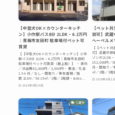
【中型犬OK×カウンターキッチ
【ペット共
ン】小作駅バス8分 2LDK・6.2万円
談可】武蔵
｜青梅市友田町 駐車場付ペット可
ヘーベルメゾン
賃貸
【【ペット共
可】武蔵中原駅
【【中型犬OK×カウンターキッチン】小作
ゾンの2LDK・
駅バス8分 2LDK・6.2万円｜青梅市友田町
152,000円
駐車場付ペット可賃貸（最上階）】 ・ 賃料
月・間取り／専有
／共益費62,000円／3,000円・ 敷金／礼金
㎡／2階／3階建
1.5ヶ月／なし・間取り／専有面積／階
数 2LDK／56.19㎡／2階／2階建・&nbs...
2026年6月11
2026年6月29日
三鷹市