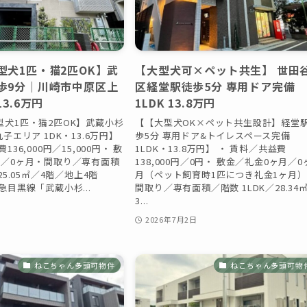
型犬1匹・猫2匹OK】武
【大型犬可×ペット共生】 世田
歩9分｜川崎市中原区上
区経堂駅徒歩5分 専用ドア完備
3.6万円
1LDK 13.8万円
型犬1匹・猫2匹OK】武蔵小杉
【【大型犬OK×ペット共生設計】経堂
子エリア 1DK・13.6万円】
歩5分 専用ドア&トイレスペース完備
136,000円／15,000円・ 敷
1LDK・13.8万円】 ・ 賃料／共益費
月／0ヶ月・間取り／専有面積
138,000円／0円・ 敷金／礼金0ヶ月／0
25.05㎡／4階／地上4階
月（ペット飼育時1匹につき礼金1ヶ月
急目黒線「武蔵小杉...
間取り／専有面積／階数 1LDK／28.34
3...
日
2026年7月2日
ねこちゃん多頭可物件
ねこちゃん多頭可物