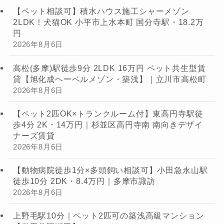
【ペット相談可】積水ハウス施工シャーメゾン
2LDK！犬猫OK 小平市上水本町 国分寺駅・18.2万
円
2026年8月6日
高松(多摩)駅徒歩9分 2LDK 16万円 ペット共生型賃
貸【旭化成ヘーベルメゾン・築浅】｜立川市高松町
2026年8月6日
【ペット2匹OK×トランクルーム付】東高円寺駅徒
歩4分 2K・14万円｜杉並区高円寺南 南向きデザイ
ナーズ賃貸
2026年8月6日
【動物病院徒歩1分×多頭飼い相談可】小田急永山駅
徒歩10分 2DK・8.4万円｜多摩市諏訪
2026年8月6日
上野毛駅10分｜ペット2匹可の築浅高級マンション