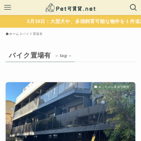
5月19日：大型犬や、多頭飼育可能な物件を１件追加
ホーム
バイク置場有
バイク置場有
– tag –
ねこちゃん多頭可物件