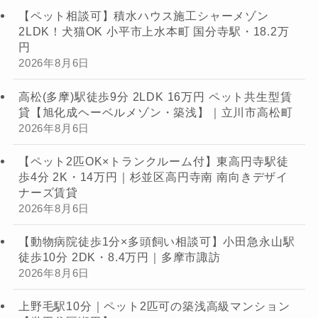
【ペット相談可】積水ハウス施工シャーメゾン
2LDK！犬猫OK 小平市上水本町 国分寺駅・18.2万
円
2026年8月6日
高松(多摩)駅徒歩9分 2LDK 16万円 ペット共生型賃
貸【旭化成ヘーベルメゾン・築浅】｜立川市高松町
2026年8月6日
【ペット2匹OK×トランクルーム付】東高円寺駅徒
歩4分 2K・14万円｜杉並区高円寺南 南向きデザイ
ナーズ賃貸
2026年8月6日
【動物病院徒歩1分×多頭飼い相談可】小田急永山駅
徒歩10分 2DK・8.4万円｜多摩市諏訪
2026年8月6日
上野毛駅10分｜ペット2匹可の築浅高級マンション