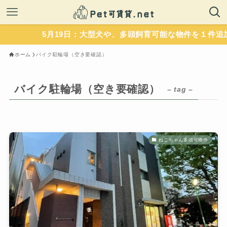
5月19日：大型犬や、多頭飼育可能な物件を１件追加
ホーム
バイク駐輪場（空き要確認）
バイク駐輪場（空き要確認）
– tag –
ねこちゃん多頭可物件