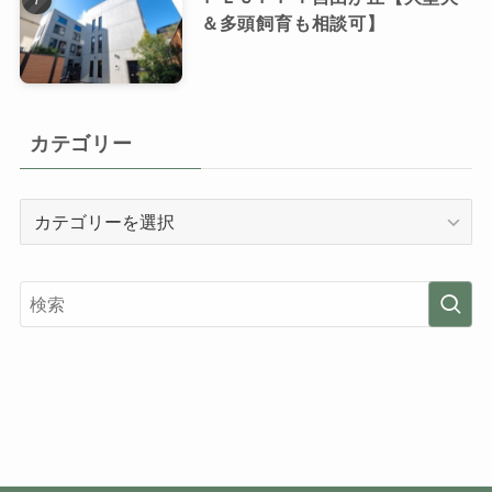
＆多頭飼育も相談可】
カテゴリー
カ
テ
ゴ
リ
ー