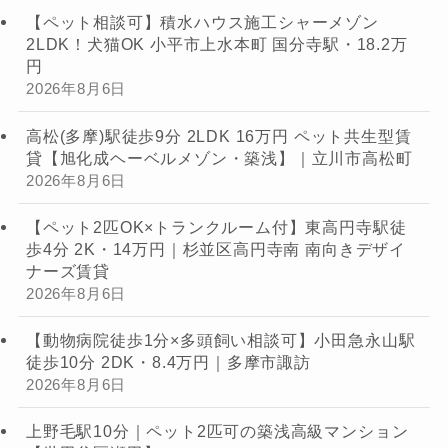
【ペット相談可】積水ハウス施工シャーメゾン
2LDK！犬猫OK 小平市上水本町 国分寺駅・18.2万
円
2026年8月6日
高松(多摩)駅徒歩9分 2LDK 16万円 ペット共生型賃
貸【旭化成ヘーベルメゾン・築浅】｜立川市高松町
2026年8月6日
【ペット2匹OK×トランクルーム付】東高円寺駅徒
歩4分 2K・14万円｜杉並区高円寺南 南向きデザイ
ナーズ賃貸
2026年8月6日
【動物病院徒歩1分×多頭飼い相談可】小田急永山駅
徒歩10分 2DK・8.4万円｜多摩市諏訪
2026年8月6日
上野毛駅10分｜ペット2匹可の築浅高級マンション