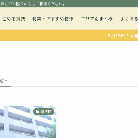
貸探しでお困りの方もご相談ください。
と住める賃貸
特集・おすすめ物件
エリア別まとめ
よくあ
5月19日：大型犬や、
ag –
新宿区