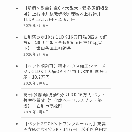
【新築×敷金礼金0×大型犬・猫多頭飼相談
可】上石神井駅徒歩8分 練馬区上石神井
1LDK 13.1万円〜15.6万円
2026年8月6日
仙川駅徒歩10分 1LDK 16万円 猫3匹まで飼
育可【猫共生型・全長60cm体重10kg以
下】｜世田谷区上祖師谷
2026年8月6日
【ペット相談可】積水ハウス施工シャーメ
ゾン2LDK！犬猫OK 小平市上水本町 国分寺
駅・18.2万円
2026年8月6日
高松(多摩)駅徒歩9分 2LDK 16万円 ペット
共生型賃貸【旭化成ヘーベルメゾン・築
浅】｜立川市高松町
2026年8月6日
【ペット2匹OK×トランクルーム付】東高
円寺駅徒歩4分 2K・14万円｜杉並区高円寺