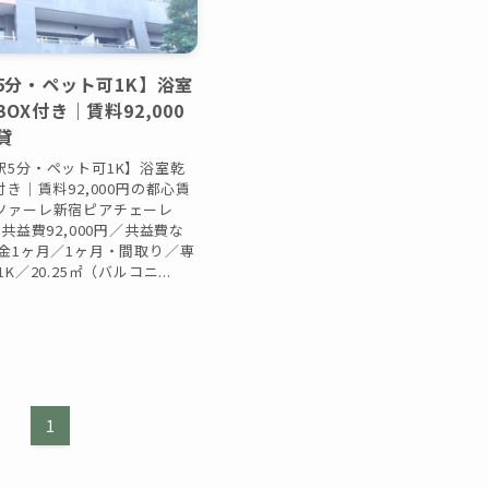
5分・ペット可1K】浴室
OX付き｜賃料92,000
貸
駅5分・ペット可1K】浴室乾
付き｜賃料92,000円の都心賃
ツァーレ新宿ピアチェーレ
／共益費92,000円／共益費な
金1ヶ月／1ヶ月・間取り／専
K／20.25㎡（バルコニ...
日
1