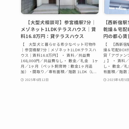
【大型犬相談可】参宮橋駅7分｜
【西新宿駅
メゾネット1LDKテラスハウス｜賃
乾燥＆宅配B
料16.8万円：貸テラスハウス
円の都心賃
【 大型犬と暮らせる希少なペット可物件
【 【西新宿
｜参宮橋駅7分｜メゾネット1LDKテラスハ
燥＆宅配BOX
ウス｜賃料16.8万円】 ・ 賃料／共益費
貸「アヴァン
168,000円／共益費なし・ 敷金／礼金 1ヶ
」】 ・ 賃料
月／1ヶ月（ペット飼育時：敷金1ヶ月追
し・ 敷金／礼
加）・間取り／専有面積／階数 1LDK（L...
有面積／階数 1
2025年6月12日
2025年6月5