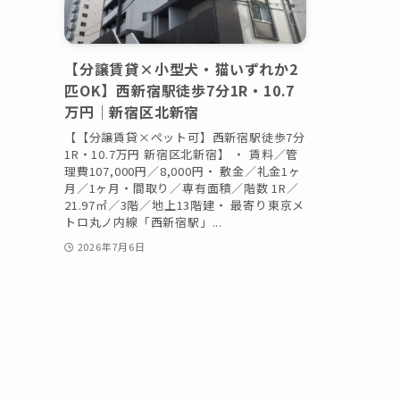
【分譲賃貸×小型犬・猫いずれか2
匹OK】西新宿駅徒歩7分1R・10.7
万円｜新宿区北新宿
【【分譲賃貸×ペット可】西新宿駅徒歩7分
1R・10.7万円 新宿区北新宿】 ・ 賃料／管
理費107,000円／8,000円・ 敷金／礼金1ヶ
月／1ヶ月・間取り／専有面積／階数 1R／
21.97㎡／3階／地上13階建・ 最寄り東京メ
トロ丸ノ内線「西新宿駅」...
2026年7月6日