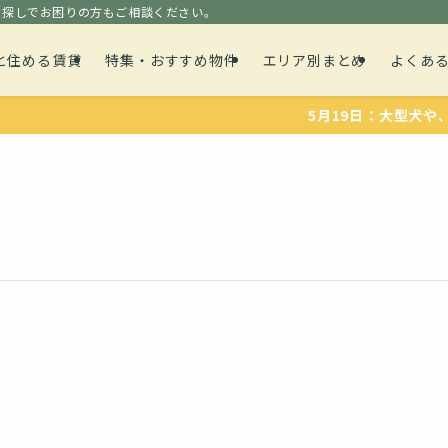
貸探しでお困りの方もご相談ください。
と住める賃貸
特集・おすすめ物件
エリア別まとめ
よくあ
5月19日：大型犬や、多頭飼