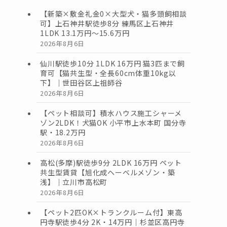
【新築×敷金礼金0×大型犬・猫多頭飼相談
可】上石神井駅徒歩8分 練馬区上石神井
1LDK 13.1万円〜15.6万円
2026年8月6日
仙川駅徒歩10分 1LDK 16万円 猫3匹まで飼
育可【猫共生型・全長60cm体重10kg以
下】｜世田谷区上祖師谷
2026年8月6日
【ペット相談可】積水ハウス施工シャーメ
ゾン2LDK！犬猫OK 小平市上水本町 国分寺
駅・18.2万円
2026年8月6日
高松(多摩)駅徒歩9分 2LDK 16万円 ペット
共生型賃貸【旭化成ヘーベルメゾン・築
浅】｜立川市高松町
2026年8月6日
【ペット2匹OK×トランクルーム付】東高
円寺駅徒歩4分 2K・14万円｜杉並区高円寺