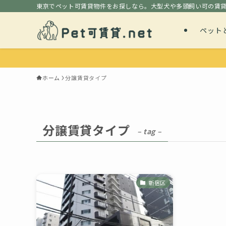
東京でペット可賃貸物件をお探しなら。大型犬や多頭飼い可の賃
ペット
ホーム
分譲賃貸タイプ
分譲賃貸タイプ
– tag –
新宿区