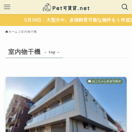
5月19日：大型犬や、多頭飼育可能な物件を１件追加
ホーム
室内物干機
室内物干機
– tag –
ねこちゃん多頭可物件