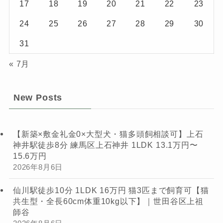
17
18
19
20
21
22
23
24
25
26
27
28
29
30
31
« 7月
New Posts
【新築×敷金礼金0×大型犬・猫多頭飼相談可】上石
神井駅徒歩8分 練馬区上石神井 1LDK 13.1万円〜
15.6万円
2026年8月6日
仙川駅徒歩10分 1LDK 16万円 猫3匹まで飼育可【猫
共生型・全長60cm体重10kg以下】｜世田谷区上祖
師谷