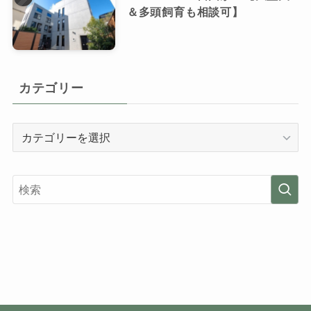
＆多頭飼育も相談可】
カテゴリー
カ
テ
ゴ
リ
ー