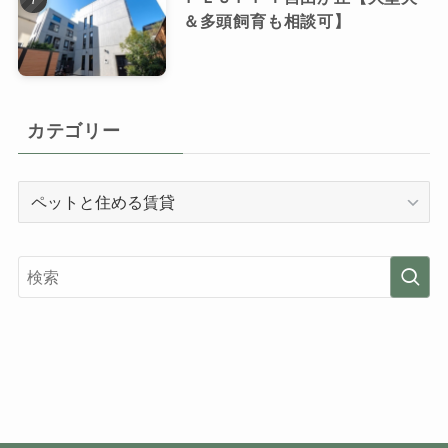
＆多頭飼育も相談可】
カテゴリー
カ
テ
ゴ
リ
ー