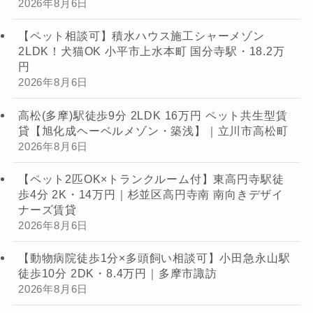
2026年8月6日
【ペット相談可】積水ハウス施工シャーメゾン
2LDK！犬猫OK 小平市上水本町 国分寺駅・18.2万
円
2026年8月6日
高松(多摩)駅徒歩9分 2LDK 16万円 ペット共生型賃
貸【旭化成ヘーベルメゾン・築浅】｜立川市高松町
2026年8月6日
【ペット2匹OK×トランクルーム付】東高円寺駅徒
歩4分 2K・14万円｜杉並区高円寺南 南向きデザイ
ナーズ賃貸
2026年8月6日
【動物病院徒歩1分×多頭飼い相談可】小田急永山駅
徒歩10分 2DK・8.4万円｜多摩市諏訪
2026年8月6日