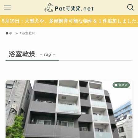
9日：大型犬や、多頭飼育可能な物件を１件追加しました。いず
ホーム
浴室乾燥
浴室乾燥
– tag –
新宿区