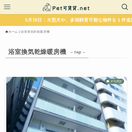
5月19日：大型犬や、多頭飼育可能な物件を１件追加
ホーム
浴室換気乾燥暖房機
浴室換気乾燥暖房機
– tag –
千代田区