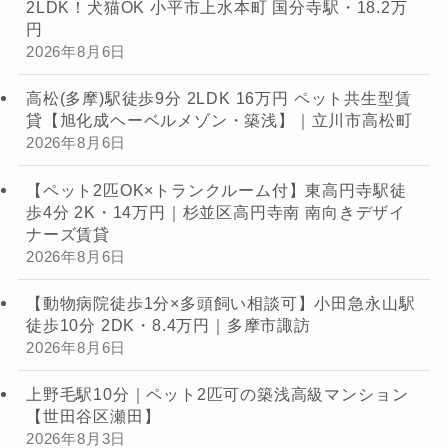
2LDK！犬猫OK 小平市上水本町 国分寺駅・18.2万
円
2026年8月6日
高松(多摩)駅徒歩9分 2LDK 16万円 ペット共生型賃
貸【旭化成ヘーベルメゾン・築浅】｜立川市高松町
2026年8月6日
【ペット2匹OK×トランクルーム付】東高円寺駅徒
歩4分 2K・14万円｜杉並区高円寺南 南向きデザイ
ナーズ賃貸
2026年8月6日
【動物病院徒歩1分×多頭飼い相談可】小田急永山駅
徒歩10分 2DK・8.4万円｜多摩市諏訪
2026年8月6日
上野毛駅10分｜ペット2匹可の築浅高級マンション
【世田谷区瀬田】
2026年8月3日