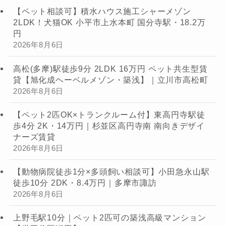
【ペット相談可】積水ハウス施工シャーメゾン
2LDK！犬猫OK 小平市上水本町 国分寺駅・18.2万
円
2026年8月6日
高松(多摩)駅徒歩9分 2LDK 16万円 ペット共生型賃
貸【旭化成ヘーベルメゾン・築浅】｜立川市高松町
2026年8月6日
【ペット2匹OK×トランクルーム付】東高円寺駅徒
歩4分 2K・14万円｜杉並区高円寺南 南向きデザイ
ナーズ賃貸
2026年8月6日
【動物病院徒歩1分×多頭飼い相談可】小田急永山駅
徒歩10分 2DK・8.4万円｜多摩市諏訪
2026年8月6日
上野毛駅10分｜ペット2匹可の築浅高級マンション