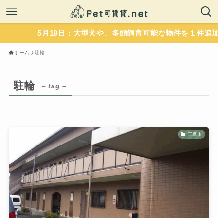
5月19日：大型犬や、多頭飼育可能な物件を１件追加
ホーム
駐輪
駐輪
– tag –
三鷹市