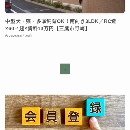
中型犬・猫・多頭飼育OK！南向き3LDK／RC造
×60㎡超×賃料13万円【三鷹市野崎】
2025年8月25日
1