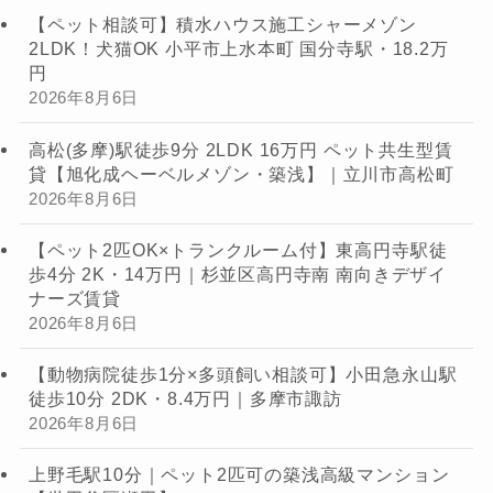
【ペット相談可】積水ハウス施工シャーメゾン
2LDK！犬猫OK 小平市上水本町 国分寺駅・18.2万
円
2026年8月6日
高松(多摩)駅徒歩9分 2LDK 16万円 ペット共生型賃
貸【旭化成ヘーベルメゾン・築浅】｜立川市高松町
2026年8月6日
【ペット2匹OK×トランクルーム付】東高円寺駅徒
歩4分 2K・14万円｜杉並区高円寺南 南向きデザイ
ナーズ賃貸
2026年8月6日
【動物病院徒歩1分×多頭飼い相談可】小田急永山駅
徒歩10分 2DK・8.4万円｜多摩市諏訪
2026年8月6日
上野毛駅10分｜ペット2匹可の築浅高級マンション