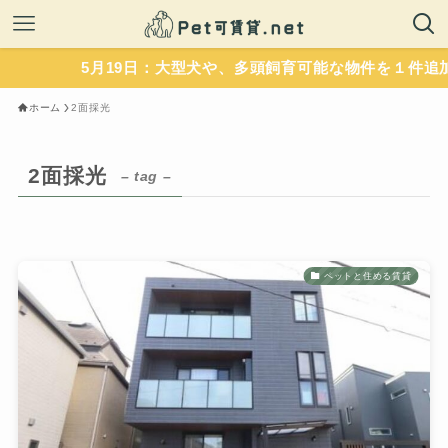
5月19日：大型犬や、多頭飼育可能な物件を１件追加
ホーム
2面採光
2面採光
– tag –
ペットと住める賃貸