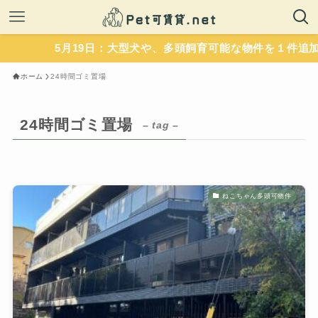
5月19日：大型犬や、多頭飼育可能な物件を１件追加
ホーム
24時間ゴミ置場
24時間ゴミ置場
– tag –
ねこちゃん多頭可物件