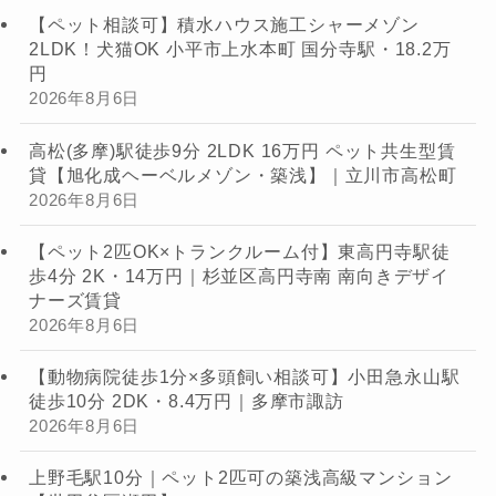
【ペット相談可】積水ハウス施工シャーメゾン
2LDK！犬猫OK 小平市上水本町 国分寺駅・18.2万
円
2026年8月6日
高松(多摩)駅徒歩9分 2LDK 16万円 ペット共生型賃
貸【旭化成ヘーベルメゾン・築浅】｜立川市高松町
2026年8月6日
【ペット2匹OK×トランクルーム付】東高円寺駅徒
歩4分 2K・14万円｜杉並区高円寺南 南向きデザイ
ナーズ賃貸
2026年8月6日
【動物病院徒歩1分×多頭飼い相談可】小田急永山駅
徒歩10分 2DK・8.4万円｜多摩市諏訪
2026年8月6日
上野毛駅10分｜ペット2匹可の築浅高級マンション