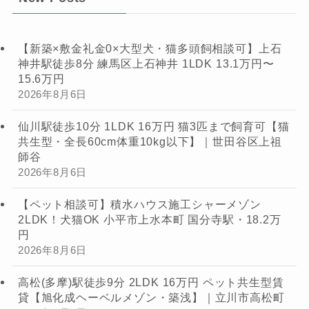
【新築×敷金礼金0×大型犬・猫多頭飼相談可】上石
神井駅徒歩8分 練馬区上石神井 1LDK 13.1万円〜
15.6万円
2026年8月6日
仙川駅徒歩10分 1LDK 16万円 猫3匹まで飼育可【猫
共生型・全長60cm体重10kg以下】｜世田谷区上祖
師谷
2026年8月6日
【ペット相談可】積水ハウス施工シャーメゾン
2LDK！犬猫OK 小平市上水本町 国分寺駅・18.2万
円
2026年8月6日
高松(多摩)駅徒歩9分 2LDK 16万円 ペット共生型賃
貸【旭化成ヘーベルメゾン・築浅】｜立川市高松町