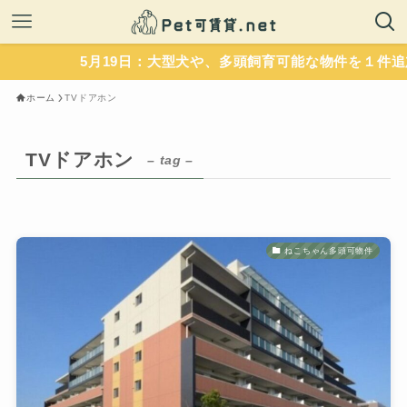
5月19日：大型犬や、多頭飼育可能な物件を１件追加
ホーム
TVドアホン
TVドアホン
– tag –
ねこちゃん多頭可物件