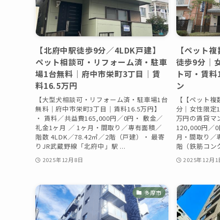
【北府中駅徒歩9分／4LDK戸建】
【ペット複
ペット相談可・リフォーム済・駐車
徒歩9分｜
場1台無料｜府中市栄町3丁目｜賃
ト可・賃料
料16.5万円
ン
【大型犬相談可・リフォーム済・駐車場1台
【【ペット複
無料｜府中市栄町3丁目｜賃料16.5万円】
分｜女性限定1
・ 賃料／共益費165,000円／0円・ 敷金／
万円の賃貸マ
礼金1ヶ月 ／ 1ヶ月・間取り／専有面積／
120,000円
階数 4LDK／78.42㎡／2階（戸建）・ 最寄
月・間取り／専
りJR武蔵野線「北府中」駅 ...
階（鉄筋コンク
2025年12月8日
2025年12月1
多摩市