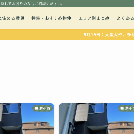
貸探しでお困りの方もご相談ください。
と住める賃貸
特集・おすすめ物件
エリア別まとめ
よくあ
5月19日：大型犬や、多頭飼育可能な物
府中市
府中