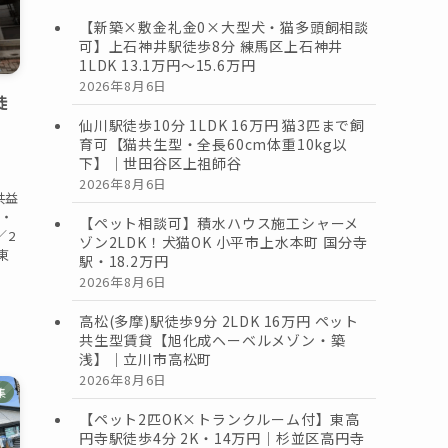
【新築×敷金礼金0×大型犬・猫多頭飼相談
可】上石神井駅徒歩8分 練馬区上石神井
1LDK 13.1万円〜15.6万円
2026年8月6日
徒
仙川駅徒歩10分 1LDK 16万円 猫3匹まで飼
育可【猫共生型・全長60cm体重10kg以
下】｜世田谷区上祖師谷
・
2026年8月6日
共益
—・
【ペット相談可】積水ハウス施工シャーメ
／2
ゾン2LDK！犬猫OK 小平市上水本町 国分寺
東
駅・18.2万円
2026年8月6日
高松(多摩)駅徒歩9分 2LDK 16万円 ペット
共生型賃貸【旭化成ヘーベルメゾン・築
浅】｜立川市高松町
2026年8月6日
集
【ペット2匹OK×トランクルーム付】東高
円寺駅徒歩4分 2K・14万円｜杉並区高円寺