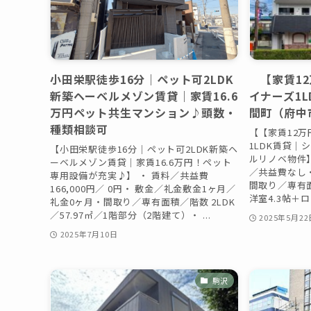
小田栄駅徒歩16分｜ペット可2LDK
【家賃12
新築ヘーベルメゾン賃貸｜家賃16.6
イナーズ1
万円ペット共生マンション♪頭数・
間町（府中
種類相談可
【【家賃12
1LDK賃貸
【小田栄駅徒歩16分｜ペット可2LDK新築ヘ
ルリノベ物件】 
ーベルメゾン賃貸｜家賃16.6万円！ペット
／共益費なし・
専用設備が充実♪】 ・ 賃料／共益費
間取り／専有面
166,000円／ 0円・ 敷金／礼金敷金1ヶ月／
洋室4.3帖＋ロフ
礼金0ヶ月・間取り／専有面積／階数 2LDK
／57.97㎡／1階部分（2階建て）・ ...
2025年5月22
2025年7月10日
駒沢