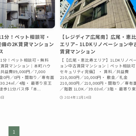
11分！ペット相談可・
【レジディア広尾南】広尾・恵
i完備の2K賃貸マンション
エリア– 1LDKリノベーション中
ス
賃貸マンション
11分！ペット相談可・無料
【【広尾・恵比寿エリア】1LDKリノベ
の2K賃貸マンション｜本町ハウ
ョン中古賃貸マンション｜ペット相談可
共益費89,000円／7,000
セキュリティ完備】 ・ 賃料／共益費
金0円／0円・間取り／専有面
210,000円／10,000円・ 敷金／礼金
30.24㎡／4階・ 最寄り京王
210,000円／210,000円・間取り／専有
徒歩11分バス停「本...
／階数 1LDK／39.03㎡／3階・ 最寄り東.
4日
2024年11月14日
1