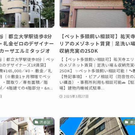
谷｜都立大学駅徒歩8分
【ペット多頭飼い相談可】祐天
・礼金ゼロのデザイナー
リアのメゾネット賃貸｜足洗い
：カーザエルミタッジオ
収納充実の2SDK
谷｜都立大学駅徒歩8分｜ペッ
【【ペット多頭飼い相談可】祐天寺エリ
ロのデザイナーズ1R賃貸】
のメゾネット賃貸｜足洗い場＆収納充実
¥165,000／¥0・ 敷金／礼
2SDK】 ✨ペット多頭飼い相談可能！🐾
ヶ月（※敷金1ヶ月積増でペッ
【特記事項】・ピアノ相談可（防音性の
）・間取り／専有面積／階
い構造）・事務所利用も相談可能🚗【駐
8㎡／4階建ての4階部分・&n...
場】建物内機械式駐車...
日
2025年3月27日
渋谷区
港