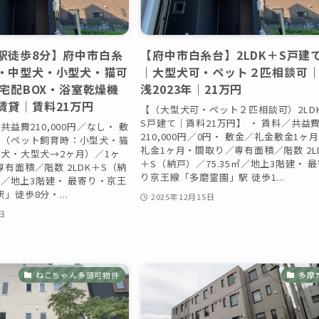
駅徒歩8分】府中市白糸
【府中市白糸台】2LDK＋S戸建
・中型犬・小型犬・猫可
｜大型犬可・ペット２匹相談可
｜宅配BOX・浴室乾燥機
浅2023年｜21万円
賃貸｜賃料21万円
【（大型犬可・ペット２匹相談可）2LD
S戸建て｜賃料21万円】 ・ 賃料／共益
共益費210,000円／なし・ 敷
210,000円／0円・ 敷金／礼金敷金1ヶ
月（ペット飼育時：小型犬・猫
礼金1ヶ月・間取り／専有面積／階数 2L
型犬・大型犬→2ヶ月）／1ヶ
＋S（納戸）／75.35㎡／地上3階建・ 
有面積／階数 2LDK＋S（納
り京王線「多磨霊園」駅 徒歩1...
5㎡／地上3階建・ 最寄り・京王
」徒歩8分・...
2025年12月15日
日
ねこちゃん多頭可物件
多摩