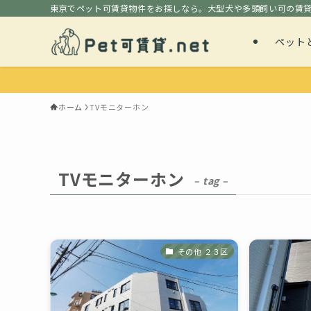
東京でペット可賃貸物件をお探しなら。大型犬や多頭飼い可の賃
ペット
ホーム
TVモニターホン
TVモニターホン
– tag –
その他 ２３区