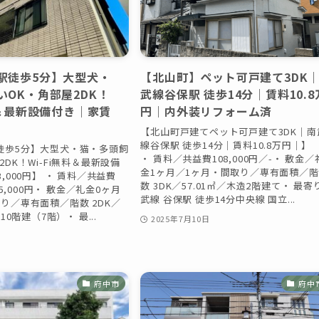
徒歩5分】大型犬・
【北山町】ペット可戸建て3DK
いOK・角部屋2DK！
武線谷保駅 徒歩14分｜賃料10.8
料＆最新設備付き｜家賃
円｜内外装リフォーム済
【北山町戸建てペット可戸建て3DK｜南
線谷保駅 徒歩14分｜賃料10.8万円｜】
徒歩5分】大型犬・猫・多頭飼
・ 賃料／共益費108,000円／-・ 敷金／
2DK！Wi-Fi無料＆最新設備
金1ヶ月／1ヶ月・間取り／専有面積／階
,000円】 ・ 賃料／共益費
数 3DK／57.01㎡／木造2階建て・ 最寄
／15,000円・ 敷金／礼金0ヶ月
武線 谷保駅 徒歩14分中央線 国立...
り／専有面積／階数 2DK／
10階建（7階）・ 最...
2025年7月10日
日
府中市
府中