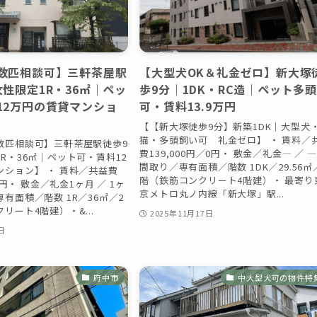
数匹相談可】三軒茶屋駅
【大型犬OK＆礼金ゼロ】新大塚
女性限定1R・36㎡｜ペッ
歩9分｜1DK・RC造｜ペット多頭
12万円の賃貸マンショ
可・賃料13.9万円
【【新大塚徒歩9分】新築1DK｜大型犬
猫・多頭飼い可 礼金ゼロ】 ・ 賃料／
数匹相談可】三軒茶屋駅徒歩9
費139,000円／0円・ 敷金／礼金— ／ 
R・36㎡｜ペット可・賃料12
間取り／専有面積／階数 1DK／29.56㎡
ンション】 ・ 賃料／共益費
階（鉄筋コンクリート4階建）・ 最寄り
／0円・ 敷金／礼金1ヶ月 ／ 1ヶ
京メトロ丸ノ内線「新大塚」駅...
有面積／階数 1R／36㎡／2
リート4階建）・&...
2025年11月17日
日
府中市
中大型犬可の物件特