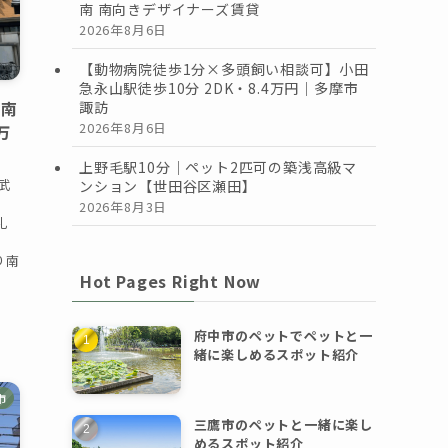
南 南向きデザイナーズ賃貸
2026年8月6日
【動物病院徒歩1分×多頭飼い相談可】小田
急永山駅徒歩10分 2DK・8.4万円｜多摩市
｜南
諏訪
2026年8月6日
万
上野毛駅10分｜ペット2匹可の築浅高級マ
武
ンション【世田谷区瀬田】
2026年8月3日
礼
り南
Hot Pages Right Now
府中市のペットでペットと一
緒に楽しめるスポット紹介
市
三鷹市のペットと一緒に楽し
めるスポット紹介