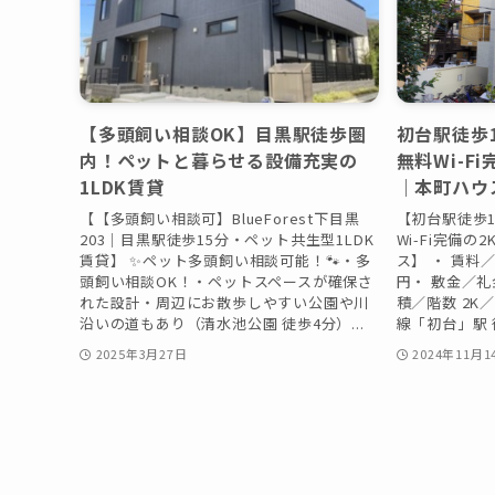
【多頭飼い相談OK】目黒駅徒歩圏
初台駅徒歩
内！ペットと暮らせる設備充実の
無料Wi-F
1LDK賃貸
｜本町ハウ
【【多頭飼い相談可】BlueForest下目黒
【初台駅徒歩
203｜目黒駅徒歩15分・ペット共生型1LDK
Wi-Fi完備
賃貸】 ✨ペット多頭飼い相談可能！🐾・多
ス】 ・ 賃料／
頭飼い相談OK！・ペットスペースが確保さ
円・ 敷金／礼
れた設計・周辺にお散歩しやすい公園や川
積／階数 2K／
沿いの道もあり（清水池公園 徒歩4分）...
線「初台」駅 
2025年3月27日
2024年11月1