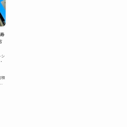
比寿
古
ーシ
・
面積
..