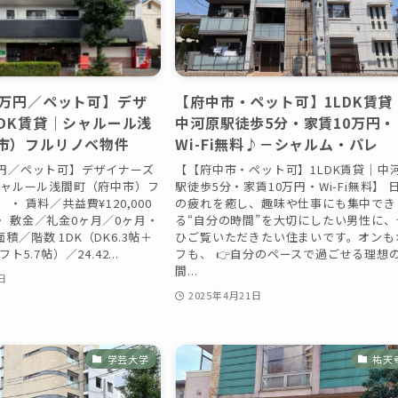
万円／ペット可】デザ
【府中市・ペット可】1LDK賃貸
LDK賃貸｜シャルール浅
中河原駅徒歩5分・家賃10万円・
市）フルリノベ物件
Wi-Fi無料♪－シャルム・パレ
万円／ペット可】デザイナーズ
【【府中市・ペット可】1LDK賃貸｜中
｜シャルール浅間町（府中市）フ
駅徒歩5分・家賃10万円・Wi-Fi無料】 
・ 賃料／共益費¥120,000
の疲れを癒し、趣味や仕事にも集中でき
 敷金／礼金0ヶ月／0ヶ月・
る“自分の時間”を大切にしたい男性に、
積／階数 1DK（DK6.3帖＋
ひご覧いただきたい住まいです。オンも
ト5.7帖）／24.42...
フも、 👉自分のペースで過ごせる理想
間...
日
2025年4月21日
学芸大学
祐天