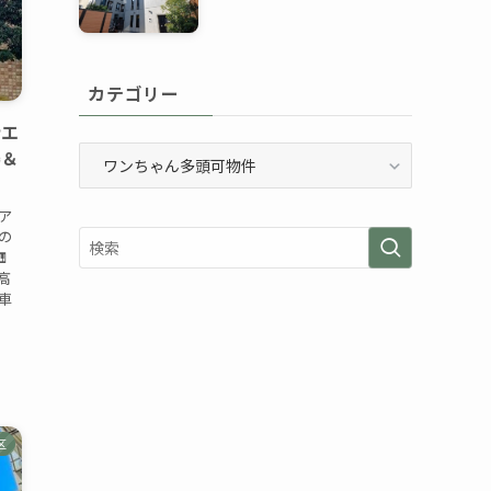
カテゴリー
寺エ
カ
場＆
テ
ゴ
ア
リ
の
ー

高
車
区