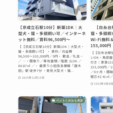
【京成立石駅10分】新築1DK｜大
【白糸台駅
型犬・猫・多頭飼い可／インターネ
猫・多頭飼
ット無料／賃料96,500円〜
Wi-Fi無
153,000円
【【京成立石駅10分】新築1DK｜大型犬・
猫・多頭飼い可】 ・ 賃料／共益費
【【白糸台駅
96,500〜103,000円／0円・ 敷金／礼金—
いOK・角部屋
／ —・間取り／専有面積／階数 2LDK ／
付き｜家賃153
60.87㎡ ／・ 最寄り小田急多摩線「唐木
153,000円
田」駅 徒歩7分 ・発見大型犬・猫...
／0ヶ月・間取
壁芯42.41㎡／
2025年11月13日
2025年9月8
ペットと住める賃貸