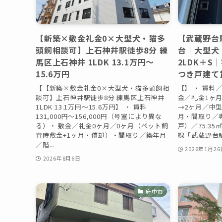
【新築×敷金礼金0×大型犬・猫多
【武蔵野台
頭飼相談可】上石神井駅徒歩8分 練
台｜大型犬
馬区上石神井 1LDK 13.1万円〜
2LDK＋S
15.6万円
つき戸建て
【【新築×敷金礼金0×大型犬・猫多頭飼相
【】 ・ 賃料／
談可】上石神井駅徒歩8分 練馬区上石神井
金／礼金1ヶ
1LDK 13.1万円〜15.6万円】 ・ 賃料
→2ヶ月／中
131,000円〜156,000円（号室により異な
月・間取り／専
る）・ 敷金／礼金0ヶ月／0ヶ月（ペット飼
戸）／75.3
育時敷金+1ヶ月・償却）・間取り／築年月
線「武蔵野台駅
／階...
2026年1月26
2026年8月6日
府中市