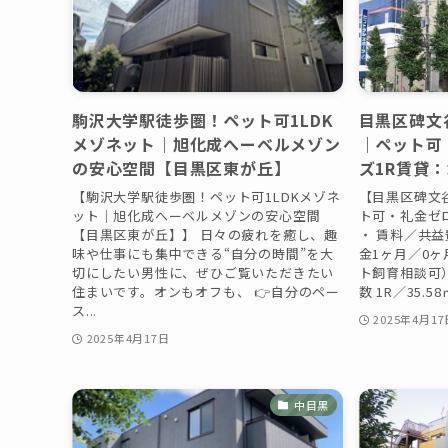
駒沢大学駅徒歩圏！ペット可1LDK
目黒区碑文
メゾネット｜旭化成へーベルメゾン
｜ペット可
の安心空間【目黒区東が丘】
ズ1R賃貸
【駒沢大学駅徒歩圏！ペット可1LDKメゾネ
【目黒区碑文
ット｜旭化成へーベルメゾンの安心空間
ト可・礼金ゼ
【目黒区東が丘】】 日々の疲れを癒し、趣
・ 賃料／共益費
味や仕事にも集中できる“自分の時間”を大
金1ヶ月／0
切にしたい男性に、ぜひご覧いただきたい
ト飼育相談可
住まいです。オンもオフも、 👉自分のペー
数 1R／35.5
ス...
2025年4月17
2025年4月17日
中目黒