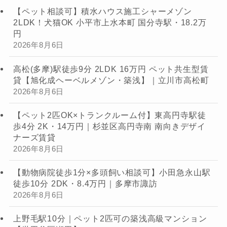
【ペット相談可】積水ハウス施工シャーメゾン
2LDK！犬猫OK 小平市上水本町 国分寺駅・18.2万
円
2026年8月6日
高松(多摩)駅徒歩9分 2LDK 16万円 ペット共生型賃
貸【旭化成ヘーベルメゾン・築浅】｜立川市高松町
2026年8月6日
【ペット2匹OK×トランクルーム付】東高円寺駅徒
歩4分 2K・14万円｜杉並区高円寺南 南向きデザイ
ナーズ賃貸
2026年8月6日
【動物病院徒歩1分×多頭飼い相談可】小田急永山駅
徒歩10分 2DK・8.4万円｜多摩市諏訪
2026年8月6日
上野毛駅10分｜ペット2匹可の築浅高級マンション