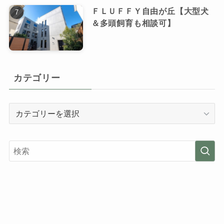
ＦＬＵＦＦＹ自由が丘【大型犬
＆多頭飼育も相談可】
カテゴリー
カ
テ
ゴ
リ
ー