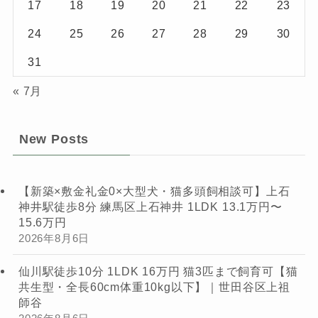
17
18
19
20
21
22
23
24
25
26
27
28
29
30
31
« 7月
New Posts
【新築×敷金礼金0×大型犬・猫多頭飼相談可】上石
神井駅徒歩8分 練馬区上石神井 1LDK 13.1万円〜
15.6万円
2026年8月6日
仙川駅徒歩10分 1LDK 16万円 猫3匹まで飼育可【猫
共生型・全長60cm体重10kg以下】｜世田谷区上祖
師谷