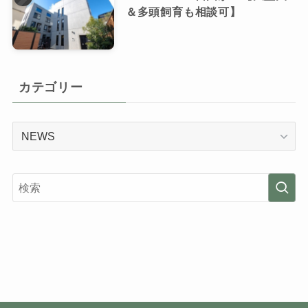
＆多頭飼育も相談可】
カテゴリー
カ
テ
ゴ
リ
ー