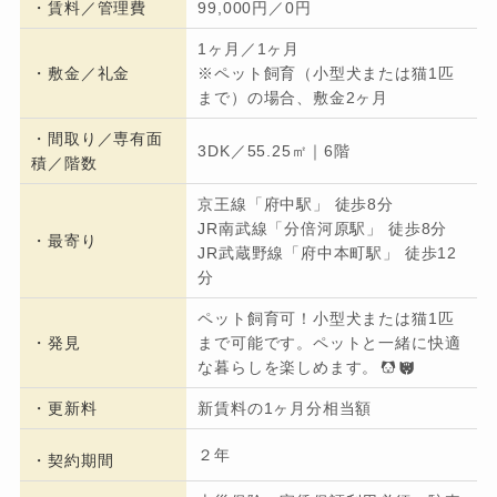
・
賃料／管理費
99,000円／0円
1ヶ月／1ヶ月
・
敷金／礼金
※ペット飼育（小型犬または猫1匹
まで）の場合、敷金2ヶ月
・間取り／専有面
3DK／55.25㎡｜6階
積／階数
京王線「府中駅」 徒歩8分
JR南武線「分倍河原駅」 徒歩8分
・
最寄り
JR武蔵野線「府中本町駅」 徒歩12
分
ペット飼育可！小型犬または猫1匹
・発見
まで可能です。ペットと一緒に快適
な暮らしを楽しめます。
・更新料
新賃料の1ヶ月分相当額
２年
・契約期間