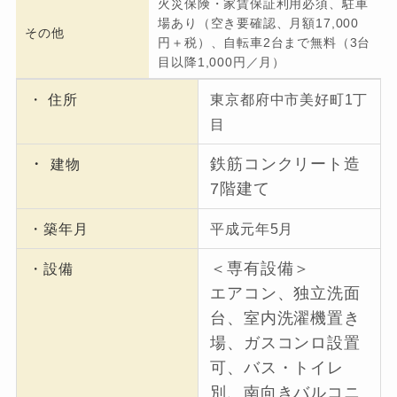
火災保険・家賃保証利用必須、駐車
場あり（空き要確認、月額17,000
その他
円＋税）、自転車2台まで無料（3台
目以降1,000円／月）
・ 住所
東京都府中市美好町1丁
目
・
鉄筋コンクリート造
建物
7階建て
・築年月
平成元年5月
＜専有設備＞
・設備
エアコン、独立洗面
台、室内洗濯機置き
場、ガスコンロ設置
可、バス・トイレ
別、南向きバルコニ