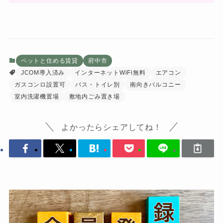
ペットと住める賃貸
府中市
JCOM導入済み
インターネットWiFi無料
エアコン
ガスコンロ設置可
バス・トイレ別
南向きバルコニー
室内洗濯機置場
敷地内ごみ置き場
よかったらシェアしてね！