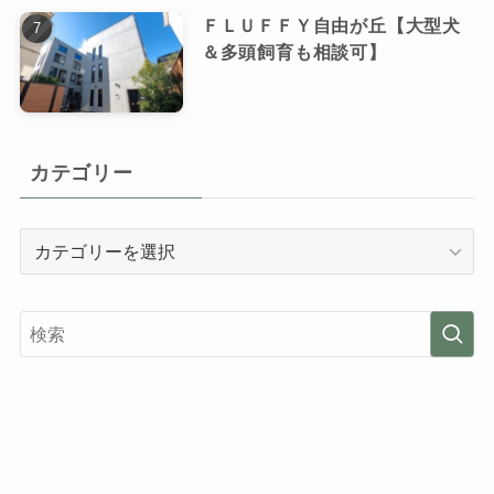
ＦＬＵＦＦＹ自由が丘【大型犬
＆多頭飼育も相談可】
カテゴリー
カ
テ
ゴ
リ
ー