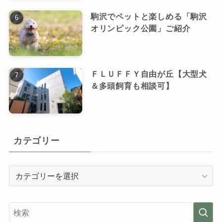
駒沢でペットと楽しめる「駒沢
オリンピック公園」ご紹介
ＦＬＵＦＦＹ自由が丘【大型犬
＆多頭飼育も相談可】
カテゴリー
カ
テ
ゴ
リ
ー