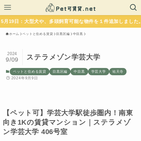
：大型犬や、多頭飼育可能な物件を１件追加しました。いずれも
ホーム
ペットと住める賃貸
目黒区編
中目黒
2024
ステラメゾン学芸大学
9/09
ペットと住める賃貸
目黒区編
中目黒
学芸大学
祐天寺
2024年9月9日
【ペット可】学芸大学駅徒歩圏内！南東
向き1Kの賃貸マンション｜ステラメゾ
ン学芸大学 406号室