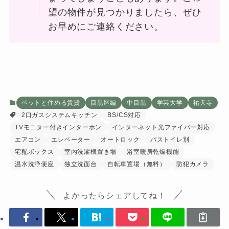
望の物件が見つかりましたら、ぜひ
お早めにご連絡ください。
ペットと住める賃貸
目黒区編
中目黒
学芸大学
祐天寺
2口ガスシステムキッチン
BS/CS対応
TVモニター付きインターホン
インターネット光ファイバー対応
エアコン
エレベーター
オートロック
バストイレ別
宅配ボックス
室内洗濯機置き場
浴室暖房乾燥機能
温水洗浄便座
独立洗面台
自転車置場（無料）
防犯カメラ
よかったらシェアしてね！