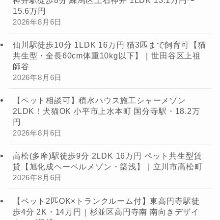
15.6万円
2026年8月6日
仙川駅徒歩10分 1LDK 16万円 猫3匹まで飼育可【猫
共生型・全長60cm体重10kg以下】｜世田谷区上祖
師谷
2026年8月6日
【ペット相談可】積水ハウス施工シャーメゾン
2LDK！犬猫OK 小平市上水本町 国分寺駅・18.2万
円
2026年8月6日
高松(多摩)駅徒歩9分 2LDK 16万円 ペット共生型賃
貸【旭化成ヘーベルメゾン・築浅】｜立川市高松町
2026年8月6日
【ペット2匹OK×トランクルーム付】東高円寺駅徒
歩4分 2K・14万円｜杉並区高円寺南 南向きデザイ