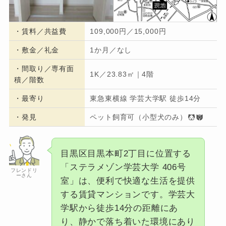
・
賃料／共益費
109,000円／15,000円
・
敷金／礼金
1か月／なし
・間取り／専有面
1K／23.83㎡｜4階
積／階数
・
最寄り
東急東横線 学芸大学駅 徒歩14分
・発見
ペット飼育可（小型犬のみ）
目黒区目黒本町2丁目に位置する
「ステラメゾン学芸大学 406号
フレンドリ
ーさん
室」は、便利で快適な生活を提供
する賃貸マンションです。学芸大
学駅から徒歩14分の距離にあ
り、静かで落ち着いた環境にあり