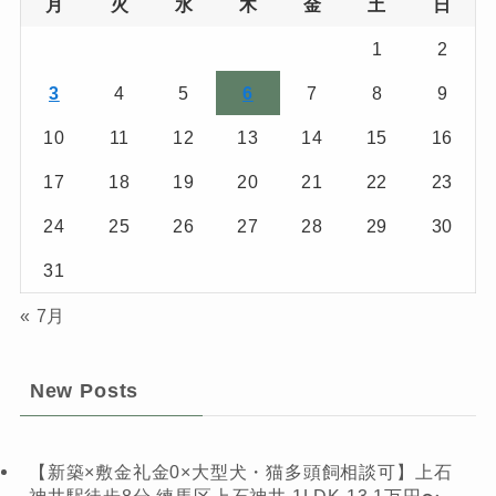
月
火
水
木
金
土
日
1
2
3
4
5
6
7
8
9
10
11
12
13
14
15
16
17
18
19
20
21
22
23
24
25
26
27
28
29
30
31
« 7月
New Posts
【新築×敷金礼金0×大型犬・猫多頭飼相談可】上石
神井駅徒歩8分 練馬区上石神井 1LDK 13.1万円〜