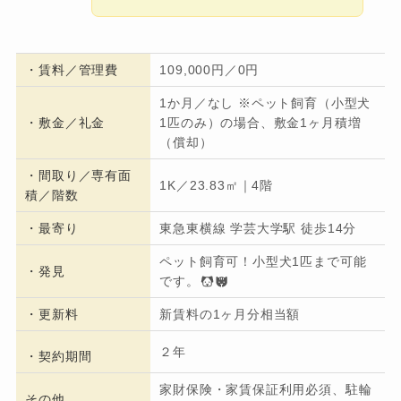
・
賃料／管理費
109,000円／0円
1か月／なし ※ペット飼育（小型犬
・
敷金／礼金
1匹のみ）の場合、敷金1ヶ月積増
（償却）
・間取り／専有面
1K／23.83㎡｜4階
積／階数
・
最寄り
東急東横線 学芸大学駅 徒歩14分
ペット飼育可！小型犬1匹まで可能
・発見
です。
・更新料
新賃料の1ヶ月分相当額
２年
・契約期間
家財保険・家賃保証利用必須、駐輪
その他