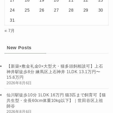
17
18
19
20
21
22
23
24
25
26
27
28
29
30
31
« 7月
New Posts
【新築×敷金礼金0×大型犬・猫多頭飼相談可】上石
神井駅徒歩8分 練馬区上石神井 1LDK 13.1万円〜
15.6万円
2026年8月6日
仙川駅徒歩10分 1LDK 16万円 猫3匹まで飼育可【猫
共生型・全長60cm体重10kg以下】｜世田谷区上祖
師谷
2026年8月6日