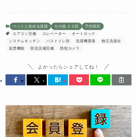
ペットと住める賃貸
その他 ２３区
千代田区
エアコン完備
エレベーター
オートロック
システムキッチン
バストイレ別
洗濯機置場
独立洗面台
追焚機能
防災設備完備
防犯カメラ
よかったらシェアしてね！