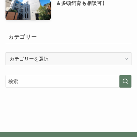
＆多頭飼育も相談可】
カテゴリー
カ
テ
ゴ
リ
ー