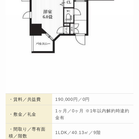
・
賃料／共益費
190,000円／0円
1ヶ月／0ヶ月 ※1年以内解約時違約
・
敷金／礼金
金有
・間取り／専有面
1LDK／40.13㎡／9階
積／階数