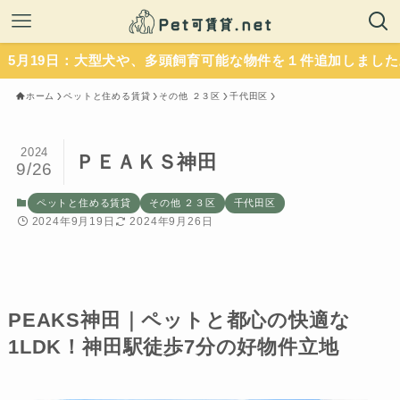
日：大型犬や、多頭飼育可能な物件を１件追加しました。いずれ
ホーム
ペットと住める賃貸
その他 ２３区
千代田区
2024
ＰＥＡＫＳ神田
9/26
ペットと住める賃貸
その他 ２３区
千代田区
2024年9月19日
2024年9月26日
PEAKS神田｜ペットと都心の快適な
1LDK！神田駅徒歩7分の好物件立地