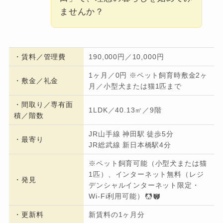
ませんか？
・
賃料／管理費
190,000円／10,000円
1ヶ月／0円 ※ペット飼育時敷金2ヶ
・
敷金／礼金
月／小型犬または猫1匹まで
・間取り／専有面
1LDK／40.13㎡／9階
積／階数
JR山手線 神田駅 徒歩5分
・
最寄り
JR総武線 新日本橋駅4分
※ペット飼育可能（小型犬または猫
1匹）、インターネット無料（レジ
・発見
デンシャルインターネット限定・
Wi-Fi利用可能）
・更新料
新賃料の1ヶ月分