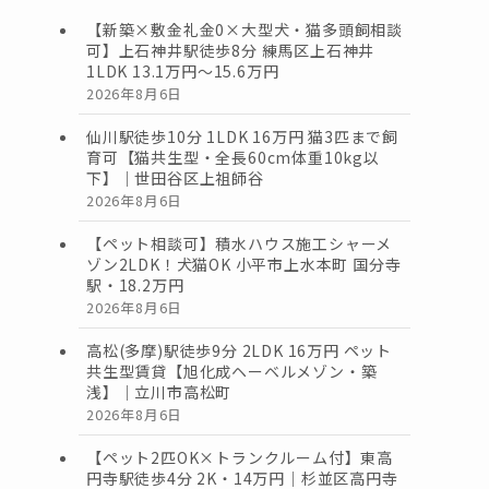
【新築×敷金礼金0×大型犬・猫多頭飼相談
可】上石神井駅徒歩8分 練馬区上石神井
1LDK 13.1万円〜15.6万円
2026年8月6日
仙川駅徒歩10分 1LDK 16万円 猫3匹まで飼
育可【猫共生型・全長60cm体重10kg以
下】｜世田谷区上祖師谷
2026年8月6日
【ペット相談可】積水ハウス施工シャーメ
ゾン2LDK！犬猫OK 小平市上水本町 国分寺
駅・18.2万円
2026年8月6日
高松(多摩)駅徒歩9分 2LDK 16万円 ペット
共生型賃貸【旭化成ヘーベルメゾン・築
浅】｜立川市高松町
2026年8月6日
【ペット2匹OK×トランクルーム付】東高
円寺駅徒歩4分 2K・14万円｜杉並区高円寺