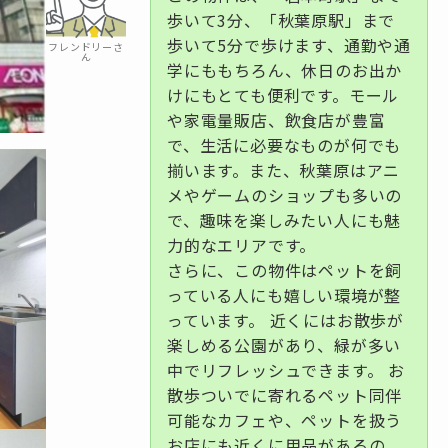
歩いて3分、「秋葉原駅」まで
歩いて5分で歩けます、通勤や通
フレンドリーさ
ん
学にももちろん、休日のお出か
けにもとても便利です。モール
や家電量販店、飲食店が豊富
で、生活に必要なものが何でも
揃います。また、秋葉原はアニ
メやゲームのショップも多いの
で、趣味を楽しみたい人にも魅
力的なエリアです。
さらに、この物件はペットを飼
っている人にも嬉しい環境が整
っています。 近くにはお散歩が
楽しめる公園があり、緑が多い
中でリフレッシュできます。 お
散歩ついでに寄れるペット同伴
可能なカフェや、ペットを扱う
お店にも近くに用品があるの