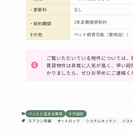
・更新料
なし
2年定期借家契約
・契約期間
その他
ペット飼育可能（要相談））
ご覧いただいている物件については、
賃貸物件は非常に人気が高く、早い段
かりましたら、ぜひお早めにご連絡く
ペットと住める賃貸
千代田区
エアコン完備
オートロック
システムキッチン
バス