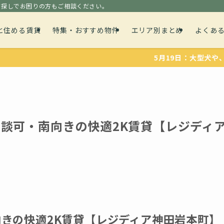
貸探しでお困りの方もご相談ください。
と住める賃貸
特集・おすすめ物件
エリア別まとめ
よくあ
5月19日：大型犬や、多頭飼育可能
談可・南向きの快適2K賃貸【レジディ
きの快適2K賃貸【レジディア神田岩本町】