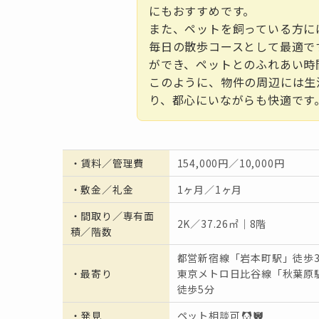
にもおすすめです。
また、ペットを飼っている方に
毎日の散歩コースとして最適で
ができ、ペットとのふれあい時
このように、物件の周辺には生
り、都心にいながらも快適です
・
賃料／管理費
154,000円／10,000円
・
敷金／礼金
1ヶ月／1ヶ月
・間取り／専有面
2K／37.26㎡｜8階
積／階数
都営新宿線「岩本町駅」徒歩
・
最寄り
東京メトロ日比谷線「秋葉原
徒歩5分
・発見
ペット相談可