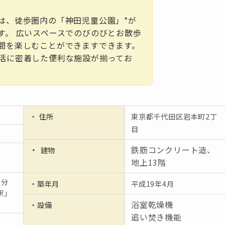
は、徒歩圏内の「神田児童公園」*が
す。 広いスペースでのびのびとお散歩
間を楽しむことができますできます。
活に密着した便利な施設が揃ってお
。
・ 住所
東京都千代田区岩本町2丁
目
・
鉄筋コンクリート造、
建物
地上13階
3分
・築年月
平成19年4月
駅」
浴室乾燥機
・設備
追い焚き機能