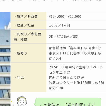
・
賃料／共益費
¥154,000／¥10,000
・
敷金／礼金
1ヶ月／1ヶ月
・間取り／専有面
2K／37.26㎡／8階
積／階数
都営新宿線「岩本町」駅 徒歩3分
・
最寄り
東京メトロ日比谷線「秋葉原」駅
徒歩5分
2024年11月中旬に室内リノベーシ
ョン施工予定
・発見
南向きで日当たり良好
鉄筋コンクリート造13階建ての8階
部分
この物件は、「岩本町駅」まで