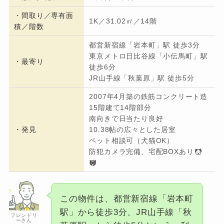
・間取り／専有面
1K／31.02㎡／14階
積／階数
都営新宿線「岩本町」駅 徒歩3分
東京メトロ日比谷線「小伝馬町」駅
・
最寄り
徒歩6分
JR山手線「秋葉原」駅 徒歩5分
2007年4月築の鉄筋コンクリート造
15階建て14階部分
南向きで日当たり良好
・発見
10.38帖の広々とした居室
ペット相談可（犬猫OK）
防犯カメラ完備、宅配BOXあり
この物件は、都営新宿線「岩本町
駅」から徒歩3分、JR山手線「秋
フレンドリ
ーさん