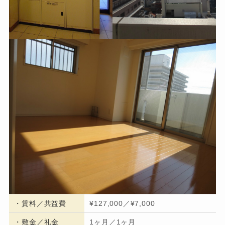
・
賃料／共益費
¥127,000／¥7,000
・
敷金／礼金
1ヶ月／1ヶ月