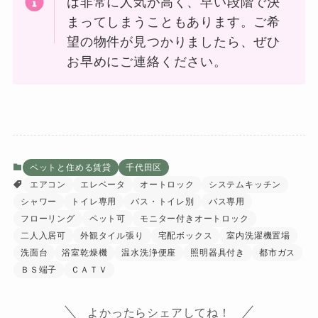
は非常に人気が高く、早い段階で決
まってしまうこともあります。ご希
望の物件が見つかりましたら、ぜひ
お早めにご連絡ください。
ペットと住める賃貸
千代田区
エアコン
エレベータ
オートロック
システムキッチン
シャワー
トイレ専用
バス・トイレ別
バス専用
フローリング
ペット可
モニター付きオートロック
二人入居可
外観タイル張り
宅配ボックス
室内洗濯機置場
洗面台
浴室乾燥機
温水洗浄便座
照明器具付き
都市ガス
ＢＳ端子
ＣＡＴＶ
よかったらシェアしてね！