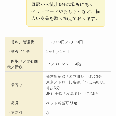
原駅から徒歩6分の場所にあり、
ペットフードやおもちゃなど、幅
広い商品を取り揃えております。
・
賃料／管理費
127,000円／7,000円
・
敷金／礼金
1ヶ月／1ヶ月
・間取り／専有面
1K／31.02㎡｜14階
積／階数
都営新宿線「岩本町駅」徒歩3分
東京メトロ日比谷線「小伝馬町駅」
・
最寄り
徒歩6分
JR山手線「秋葉原駅」徒歩5分
・発見
ペット相談可
・更新料
なし