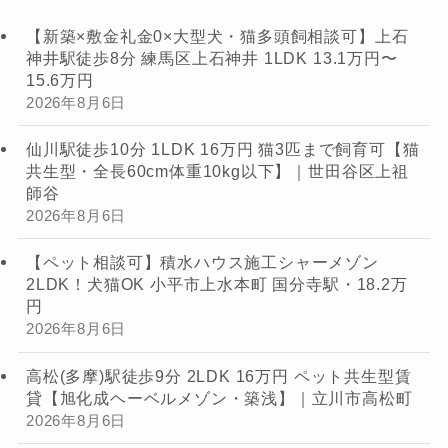
【新築×敷金礼金0×大型犬・猫多頭飼相談可】上石
神井駅徒歩8分 練馬区上石神井 1LDK 13.1万円〜
15.6万円
2026年8月6日
仙川駅徒歩10分 1LDK 16万円 猫3匹まで飼育可【猫
共生型・全長60cm体重10kg以下】｜世田谷区上祖
師谷
2026年8月6日
【ペット相談可】積水ハウス施工シャーメゾン
2LDK！犬猫OK 小平市上水本町 国分寺駅・18.2万
円
2026年8月6日
高松(多摩)駅徒歩9分 2LDK 16万円 ペット共生型賃
貸【旭化成ヘーベルメゾン・築浅】｜立川市高松町
2026年8月6日