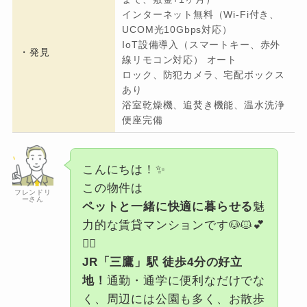
インターネット無料（Wi-Fi付き、
UCOM光10Gbps対応）
IoT設備導入（スマートキー、赤外
・発見
線リモコン対応） オート
ロック、防犯カメラ、宅配ボックス
あり
浴室乾燥機、追焚き機能、温水洗浄
便座完備
こんにちは！✨
この物件は
フレンドリ
ーさん
ペットと一緒に快適に暮らせる
魅
力的な賃貸マンションです🐶🐱💕
🚶‍♂️
JR「三鷹」駅 徒歩4分の好立
地！
通勤・通学に便利なだけでな
く、周辺には公園も多く、お散歩