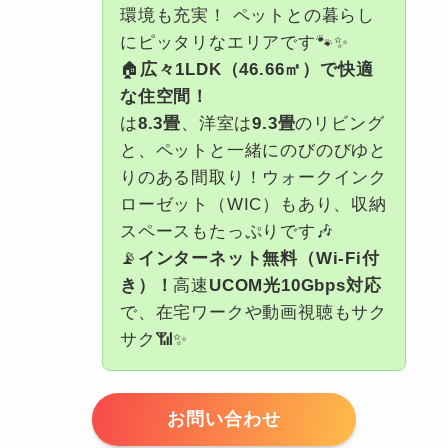
環境も充実！ ペットとの暮らし
にピッタリなエリアです🐾✨
🏠
広々1LDK（46.66㎡）で快適
な住空間！
は
8.3畳
、洋室は
9.3畳
のリビング
と、ペットと一緒にのびのびゆと
りのある間取り！ウォークインク
ローゼット（WIC）もあり、収納
スペースもたっぷりです🎶
📡
インターネット無料（Wi-Fi付
き）！
高速
UCOM光10Gbps対応
で、在宅ワークや動画視聴もサク
サク📶✨
お問い合わせ