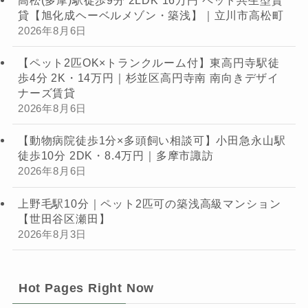
高松(多摩)駅徒歩9分 2LDK 16万円 ペット共生型賃
貸【旭化成ヘーベルメゾン・築浅】｜立川市高松町
2026年8月6日
【ペット2匹OK×トランクルーム付】東高円寺駅徒
歩4分 2K・14万円｜杉並区高円寺南 南向きデザイ
ナーズ賃貸
2026年8月6日
【動物病院徒歩1分×多頭飼い相談可】小田急永山駅
徒歩10分 2DK・8.4万円｜多摩市諏訪
2026年8月6日
上野毛駅10分｜ペット2匹可の築浅高級マンション
【世田谷区瀬田】
2026年8月3日
Hot Pages Right Now