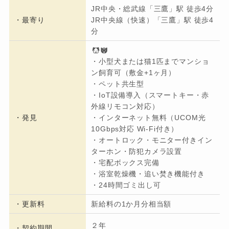
JR中央・総武線「三鷹」駅 徒歩4分
・
最寄り
JR中央線（快速）「三鷹」駅 徒歩4
分
・小型犬または猫1匹までマンショ
ン飼育可（敷金+1ヶ月）
・ペット共生型
・IoT設備導入（スマートキー・赤
外線リモコン対応）
・発見
・インターネット無料（UCOM光
10Gbps対応 Wi-Fi付き）
・オートロック・モニター付きイン
ターホン・防犯カメラ設置
・宅配ボックス完備
・浴室乾燥機・追い焚き機能付き
・24時間ゴミ出し可
・更新料
新給料の1か月分相当額
２年
・契約期間