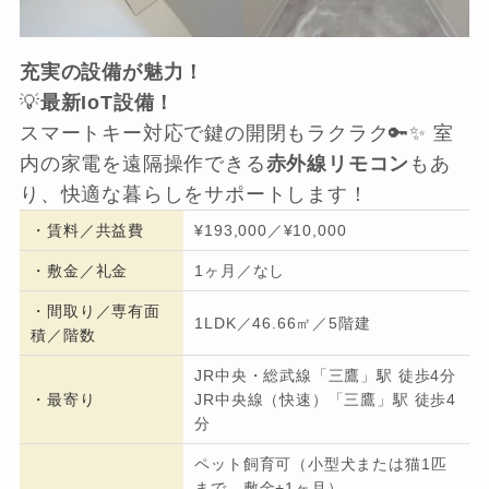
充実の設備が魅力！
💡
最新IoT設備！
スマートキー対応で鍵の開閉もラクラク🔑✨ 室
内の家電を遠隔操作できる
赤外線リモコン
もあ
り、快適な暮らしをサポートします！
・
賃料／共益費
¥193,000／¥10,000
・
敷金／礼金
1ヶ月／なし
・間取り／専有面
1LDK／46.66㎡／5階建
積／階数
JR中央・総武線「三鷹」駅 徒歩4分
・
最寄り
JR中央線（快速）「三鷹」駅 徒歩4
分
ペット飼育可（小型犬または猫1匹
まで、敷金+1ヶ月）