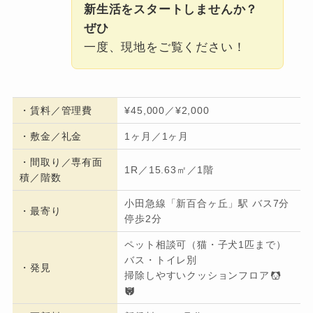
新生活をスタートしませんか？
ぜひ
一度、現地をご覧ください！
・
賃料／管理費
¥45,000／¥2,000
・
敷金／礼金
1ヶ月／1ヶ月
・間取り／専有面
1R／15.63㎡／1階
積／階数
小田急線「新百合ヶ丘」駅 バス7分
・
最寄り
停歩2分
ペット相談可（猫・子犬1匹まで）
バス・トイレ別
・発見
掃除しやすいクッションフロア