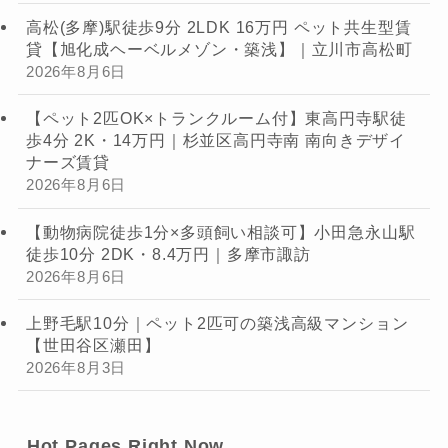
高松(多摩)駅徒歩9分 2LDK 16万円 ペット共生型賃
貸【旭化成ヘーベルメゾン・築浅】｜立川市高松町
2026年8月6日
【ペット2匹OK×トランクルーム付】東高円寺駅徒
歩4分 2K・14万円｜杉並区高円寺南 南向きデザイ
ナーズ賃貸
2026年8月6日
【動物病院徒歩1分×多頭飼い相談可】小田急永山駅
徒歩10分 2DK・8.4万円｜多摩市諏訪
2026年8月6日
上野毛駅10分｜ペット2匹可の築浅高級マンション
【世田谷区瀬田】
2026年8月3日
Hot Pages Right Now