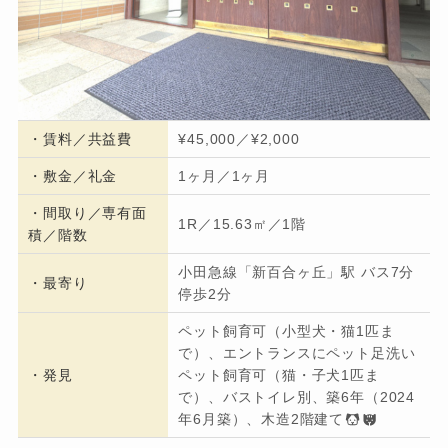
・
賃料／共益費
¥45,000／¥2,000
・
敷金／礼金
1ヶ月／1ヶ月
・間取り／専有面
1R／15.63㎡／1階
積／階数
小田急線「新百合ヶ丘」駅 バス7分
・
最寄り
停歩2分
ペット飼育可（小型犬・猫1匹ま
で）、エントランスにペット足洗い
・発見
ペット飼育可（猫・子犬1匹ま
で）、バストイレ別、築6年（2024
年6月築）、木造2階建て