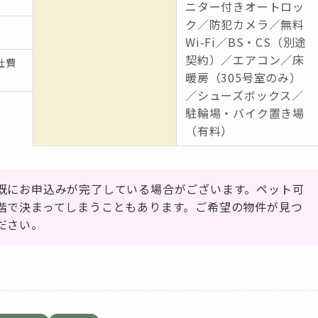
ニター付きオートロッ
ク／防犯カメラ／無料
Wi-Fi／BS・CS（別途
契約）／エアコン／床
社費
暖房（305号室のみ）
／シューズボックス／
駐輪場・バイク置き場
（有料）
既にお申込みが完了している場合がございます。ペット可
階で決まってしまうこともあります。ご希望の物件が見つ
ださい。