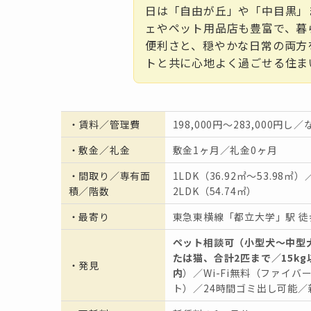
日は「自由が丘」や「中目黒」
ェやペット用品店も豊富で、暮
便利さと、穏やかな日常の両方
トと共に心地よく過ごせる住ま
・
賃料／管理費
198,000円〜283,000円し／
・
敷金／礼金
敷金1ヶ月／礼金0ヶ月
・間取り／専有面
1LDK（36.92㎡〜53.98㎡）
積／階数
2LDK（54.74㎡）
・
最寄り
東急東横線「都立大学」駅 徒
ペット相談可（小型犬〜中型
たは猫、合計2匹まで／15kg
・発見
内
）／Wi-Fi無料（ファイバ
ト）／24時間ゴミ出し可能／