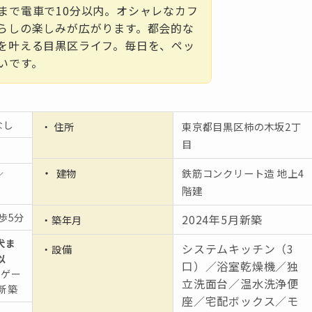
まで電車で10分以内。オシャレなカフ
らしの楽しみが広がります。都会的な
を叶える目黒区ライフ。毎日を、ペッ
いです。
なし
・ 住所
東京都目黒区柿の木坂2丁
目
・
建物
鉄筋コンクリート造 地上4
／
階建
歩5分
2024年5月新築
・築年月
犬ま
システムキッチン（3
・設備
以
口）／浴室乾燥機／独
ーゲー
立洗面台／温水洗浄便
新築
座／宅配ボックス／モ