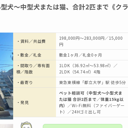
小型犬〜中型犬または猫、合計2匹まで《ク
198,000円〜283,000円／15,000
・
賃料／共益費
円
・
敷金／礼金
敷金1ヶ月／礼金0ヶ月
・間取り／専有面
1LDK（36.92㎡〜53.98㎡）／
積／階数
2LDK（54.74㎡）4階
・
最寄り
東急東横線「都立大学」駅 徒歩5分
ペット相談可（中型犬〜小型犬ま
たは猫 合計2匹まで／体重15kg以
・発見
内）
／Wi-Fi無料（ファイバーゲー
ト）／24Hゴミ出し可