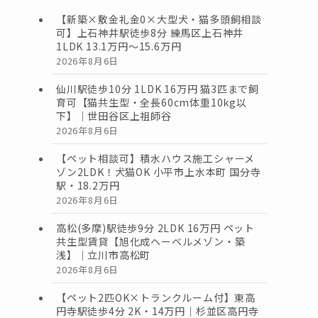
【新築×敷金礼金0×大型犬・猫多頭飼相談
可】上石神井駅徒歩8分 練馬区上石神井
1LDK 13.1万円〜15.6万円
2026年8月6日
仙川駅徒歩10分 1LDK 16万円 猫3匹まで飼
育可【猫共生型・全長60cm体重10kg以
下】｜世田谷区上祖師谷
2026年8月6日
【ペット相談可】積水ハウス施工シャーメ
ゾン2LDK！犬猫OK 小平市上水本町 国分寺
駅・18.2万円
2026年8月6日
高松(多摩)駅徒歩9分 2LDK 16万円 ペット
共生型賃貸【旭化成ヘーベルメゾン・築
浅】｜立川市高松町
2026年8月6日
【ペット2匹OK×トランクルーム付】東高
円寺駅徒歩4分 2K・14万円｜杉並区高円寺