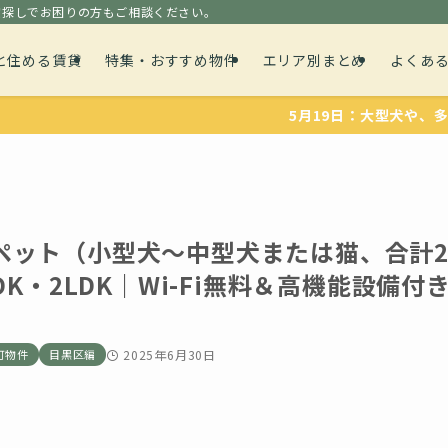
貸探しでお困りの方もご相談ください。
と住める賃貸
特集・おすすめ物件
エリア別まとめ
よくあ
5月19日：大型犬や、多頭飼育可
ペット（小型犬〜中型犬または猫、合計
DK・2LDK｜Wi-Fi無料＆高機能設備付
可物件
目黒区編
2025年6月30日