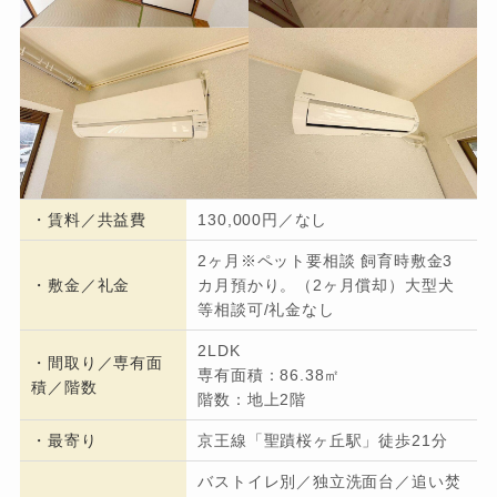
・
賃料／共益費
130,000円／なし
2ヶ月※ペット要相談 飼育時敷金3
・
敷金／礼金
カ月預かり。（2ヶ月償却）大型犬
等相談可/礼金なし
2LDK
・間取り／専有面
専有面積：86.38㎡
積／階数
階数：地上2階
・
最寄り
京王線「聖蹟桜ヶ丘駅」徒歩21分
バストイレ別／独立洗面台／追い焚