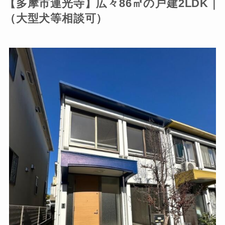
【多摩市連光寺】広々86㎡の戸建2LDK｜
（大型犬等相談可）