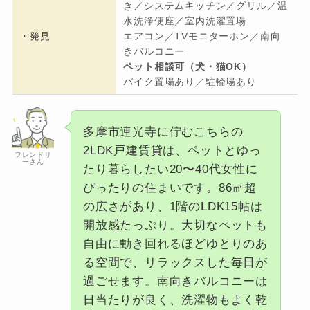
き／システムキッチン／グリル／温
水洗浄便座／室内洗濯置場
・発見
エアコン／TVモニターホン／南向
きバルコニー
ペット相談可（犬・猫OK）
バイク置場あり／駐輪場あり
多摩市連光寺に佇むこちらの
2LDK戸建賃貸は、ペットとゆっ
フレンドリ
ーさん
たり暮らしたい20〜40代女性に
ぴったりの住まいです。86㎡超
の広さがあり、1階のLDK15帖は
開放感たっぷり。大切なペットも
自由に動き回れるほどゆとりのあ
る空間で、リラックスした毎日が
過ごせます。南向きバルコニーは
日当たりが良く、洗濯物もよく乾