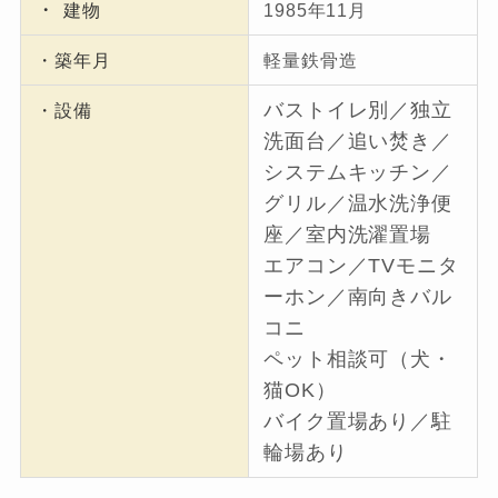
・
建物
1985年11月
・築年月
軽量鉄骨造
バストイレ別／独立
・設備
洗面台／追い焚き／
システムキッチン／
グリル／温水洗浄便
座／室内洗濯置場
エアコン／TVモニタ
ーホン／南向きバル
コニ
ペット相談可（犬・
猫OK）
バイク置場あり／駐
輪場あり