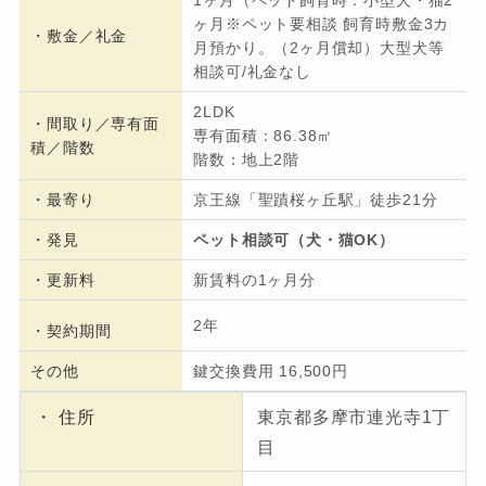
ヶ月※ペット要相談 飼育時敷金3カ
・
敷金／礼金
月預かり。（2ヶ月償却）大型犬等
相談可/礼金なし
2LDK
・間取り／専有面
専有面積：86.38㎡
積／階数
階数：地上2階
・
最寄り
京王線「聖蹟桜ヶ丘駅」徒歩21分
・発見
ペット相談可（犬・猫OK）
・更新料
新賃料の1ヶ月分
2年
・契約期間
その他
鍵交換費用 16,500円
・ 住所
東京都多摩市連光寺1丁
目