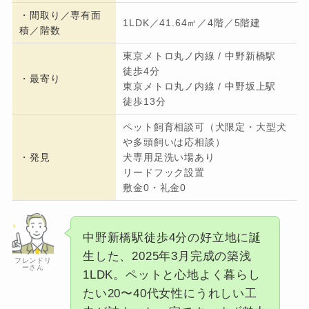
・間取り／専有面
1LDK／41.64㎡／4階／5階建
積／階数
東京メトロ丸ノ内線 / 中野新橋駅
徒歩4分
・
最寄り
東京メトロ丸ノ内線 / 中野坂上駅
徒歩13分
ペット飼育相談可（犬限定・大型犬
や多頭飼いは応相談）
・発見
犬専用足洗い場あり
リードフック設置
敷金0・礼金0
中野新橋駅徒歩4分の好立地に誕
生した、2025年3月完成の築浅
フレンドリ
ーさん
1LDK。ペットと心地よく暮らし
たい20〜40代女性にうれしい工