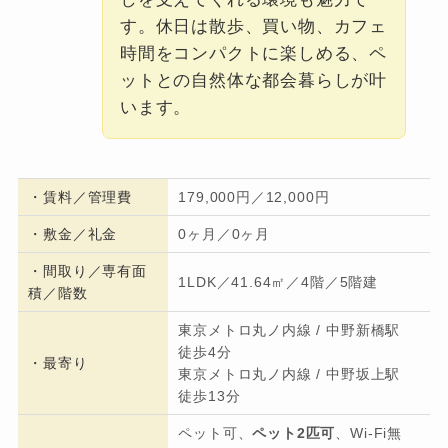
す。休日は散歩、買い物、カフェ
時間をコンパクトに楽しめる、ペ
ットとの自然体な都会暮らしが叶
います。
・
賃料／管理費
179,000円／12,000円
・
敷金／礼金
0ヶ月／0ヶ月
・間取り／専有面
1LDK／41.64㎡／4階／5階建
積／階数
東京メトロ丸ノ内線 / 中野新橋駅
徒歩4分
・
最寄り
東京メトロ丸ノ内線 / 中野坂上駅
徒歩13分
ペット可、
ペット2匹可
、Wi-Fi無