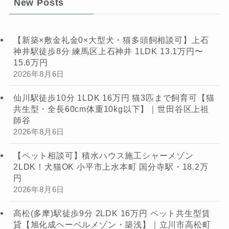
New Posts
【新築×敷金礼金0×大型犬・猫多頭飼相談可】上石
神井駅徒歩8分 練馬区上石神井 1LDK 13.1万円〜
15.6万円
2026年8月6日
仙川駅徒歩10分 1LDK 16万円 猫3匹まで飼育可【猫
共生型・全長60cm体重10kg以下】｜世田谷区上祖
師谷
2026年8月6日
【ペット相談可】積水ハウス施工シャーメゾン
2LDK！犬猫OK 小平市上水本町 国分寺駅・18.2万
円
2026年8月6日
高松(多摩)駅徒歩9分 2LDK 16万円 ペット共生型賃
貸【旭化成ヘーベルメゾン・築浅】｜立川市高松町