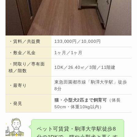
・
賃料／共益費
133,000円／10,000円
・
敷金／礼金
1ヶ月／1ヶ月
・間取り／専有面
1DK／26.40㎡／3階／11階建
積／階数
東急田園都市線「駒澤大学駅」徒歩
・
最寄り
8分
猫・小型犬2匹まで飼育可
（体長
・発見
50cm・体重10kg以内）
ペット可賃貸・駒澤大学駅徒歩8