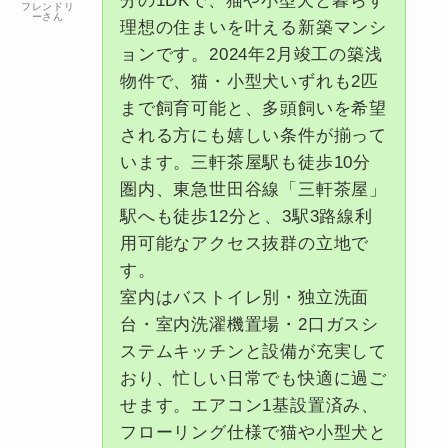
分の1DKで、猫や小型犬と暮らす
フレンドリ
ーさん
理想の住まいを叶える新築マンシ
ョンです。2024年2月竣工の築浅
物件で、猫・小型犬いずれも2匹
まで飼育可能と、多頭飼いを希望
される方にも嬉しい条件が揃って
います。三軒茶屋駅も徒歩10分
圏内、東急世田谷線「三軒茶屋」
駅へも徒歩12分と、3駅3路線利
用可能なアクセス抜群の立地で
す。
室内はバストイレ別・独立洗面
台・室内洗濯機置場・2口ガスシ
ステムキッチンと設備が充実して
おり、忙しい日常でも快適に過ご
せます。エアコン1基設置済み、
フローリング仕様で猫や小型犬と