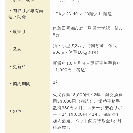
・間取り／専有面
1DK／26.40㎡／3階／11階建
積／階数
東急田園都市線「駒澤大学駅」徒歩
・
最寄り
8分
猫・小型犬2匹まで飼育可（体長
・発見
50cm・体重10kg以内）
新賃料1.5ヶ月分＋更新事務手数料
・更新料
11,000円（税込）
2年
・契約期間
火災保険18,000円／2年、鍵交換費
用33,000円（税込）、振替事務手
数料330円／月、ステージ安心サポ
その他
ート24 19,800円／2年、保証会社
加入必須、ペット飼育時敷金1ヶ月
積み増し