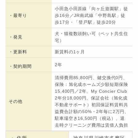
小田急小田原線「向ヶ丘遊園駅」徒
・
最寄り
歩16分／JR南武線「中野島駅」徒
歩17分・「登戸駅」徒歩20分
犬・猫複数頭飼い可（ペット共生住
・発見
宅）
・更新料
新賃料の1ヶ月
2年
・契約期間
清掃費用85,800円、鍵交換代0円、
保険：旭化成ホームズ少額短期保険
15,400円／2年、My Concier Club
2年分18,000円、保証会社（旭化成
その他
不動産サポート）初回保証料賃料共
益費合計額の50%・2年毎に2万円、
駐車場空き16,500円（税込）、退
去時クリーニング費用は賃借人負担