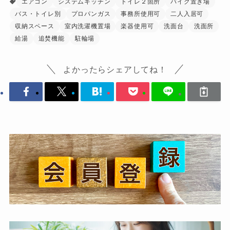
エアコン
システムキッチン
トイレ２箇所
バイク置き場
バス・トイレ別
プロパンガス
事務所使用可
二人入居可
収納スペース
室内洗濯機置場
楽器使用可
洗面台
洗面所
給湯
追焚機能
駐輪場
よかったらシェアしてね！