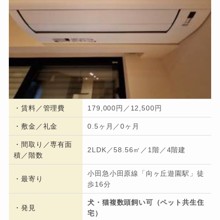
・
賃料／管理費
179,000円／12,500円
・
敷金／礼金
0.5ヶ月／0ヶ月
・間取り／専有面
2LDK／58.56㎡／1階／4階建
積／階数
小田急小田原線「向ヶ丘遊園駅」徒
・
最寄り
歩16分
犬・猫複数頭飼い可（ペット共生住
・発見
宅）