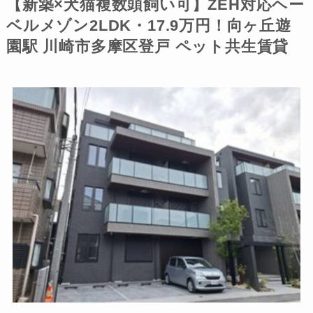
【新築×犬猫複数頭飼い可】ZEH対応ヘー
ベルメゾン2LDK・17.9万円！向ヶ丘遊
園駅 川崎市多摩区登戸 ペット共生賃貸