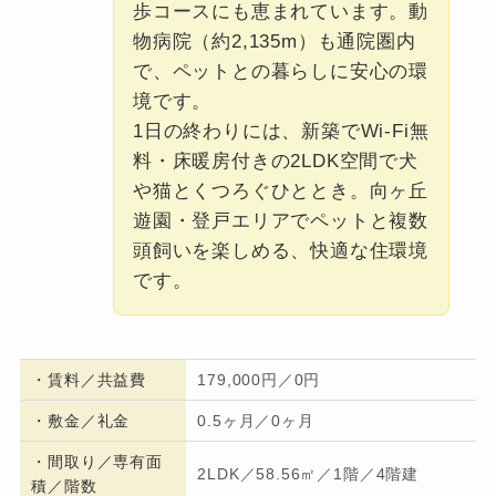
歩コースにも恵まれています。動
物病院（約2,135m）も通院圏内
で、ペットとの暮らしに安心の環
境です。
1日の終わりには、新築でWi-Fi無
料・床暖房付きの2LDK空間で犬
や猫とくつろぐひととき。向ヶ丘
遊園・登戸エリアでペットと複数
頭飼いを楽しめる、快適な住環境
です。
・
賃料／共益費
179,000円／0円
・
敷金／礼金
0.5ヶ月／0ヶ月
・間取り／専有面
2LDK／58.56㎡／1階／4階建
積／階数