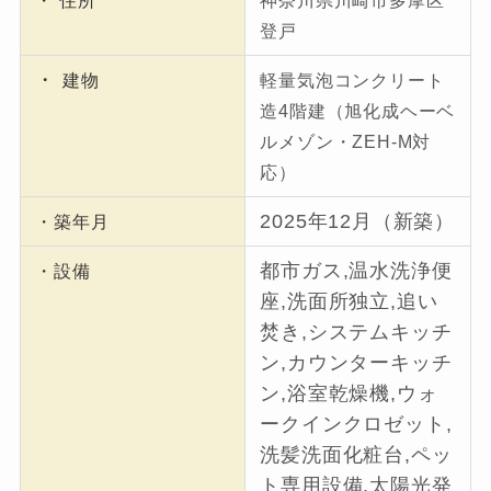
・ 住所
神奈川県川崎市多摩区
登戸
・
建物
軽量気泡コンクリート
造4階建（旭化成ヘーベ
ルメゾン・ZEH-M対
応）
2025年12月（新築）
・築年月
都市ガス,温水洗浄便
・設備
座,洗面所独立,追い
焚き,システムキッチ
ン,カウンターキッチ
ン,浴室乾燥機,ウォ
ークインクロゼット,
洗髪洗面化粧台,ペッ
ト専用設備,太陽光発