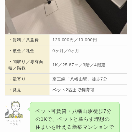
・
賃料／共益費
126,000円／10,000円
・
敷金／礼金
0ヶ月／0ヶ月
・間取り／専有面
1K／25.87㎡／3階／4階建
積／階数
・
最寄り
京王線「八幡山駅」徒歩7分
・発見
ペット2匹まで飼育可
ペット可賃貸・八幡山駅徒歩7分
の1Kで、ペットと暮らす理想の
フレンドリ
ーさん
住まいを叶える新築マンションで