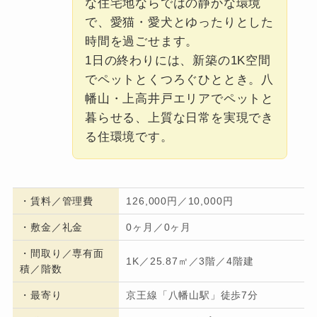
な住宅地ならではの静かな環境
で、愛猫・愛犬とゆったりとした
時間を過ごせます。
1日の終わりには、新築の1K空間
でペットとくつろぐひととき。八
幡山・上高井戸エリアでペットと
暮らせる、上質な日常を実現でき
る住環境です。
・
賃料／管理費
126,000円／10,000円
・
敷金／礼金
0ヶ月／0ヶ月
・間取り／専有面
1K／25.87㎡／3階／4階建
積／階数
・
最寄り
京王線「八幡山駅」徒歩7分