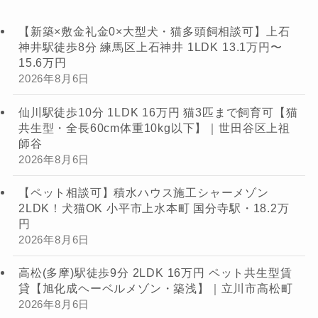
【新築×敷金礼金0×大型犬・猫多頭飼相談可】上石
神井駅徒歩8分 練馬区上石神井 1LDK 13.1万円〜
15.6万円
2026年8月6日
仙川駅徒歩10分 1LDK 16万円 猫3匹まで飼育可【猫
共生型・全長60cm体重10kg以下】｜世田谷区上祖
師谷
2026年8月6日
【ペット相談可】積水ハウス施工シャーメゾン
2LDK！犬猫OK 小平市上水本町 国分寺駅・18.2万
円
2026年8月6日
高松(多摩)駅徒歩9分 2LDK 16万円 ペット共生型賃
貸【旭化成ヘーベルメゾン・築浅】｜立川市高松町
2026年8月6日