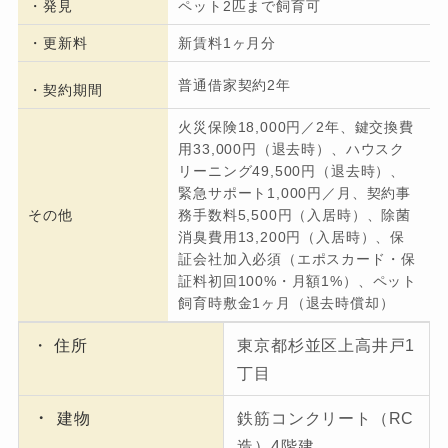
・発見
ペット2匹まで飼育可
・更新料
新賃料1ヶ月分
普通借家契約2年
・契約期間
火災保険18,000円／2年、鍵交換費
用33,000円（退去時）、ハウスク
リーニング49,500円（退去時）、
緊急サポート1,000円／月、契約事
その他
務手数料5,500円（入居時）、除菌
消臭費用13,200円（入居時）、保
証会社加入必須（エポスカード・保
証料初回100%・月額1%）、ペット
飼育時敷金1ヶ月（退去時償却）
・ 住所
東京都杉並区上高井戸1
丁目
・
建物
鉄筋コンクリート（RC
造）4階建