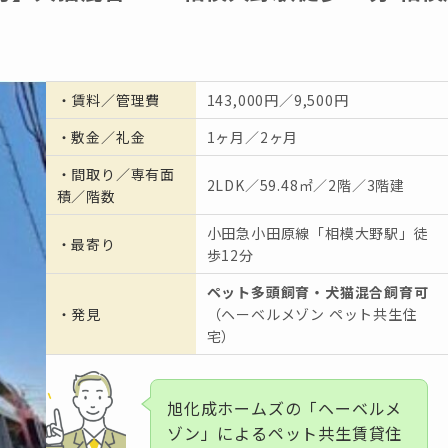
・
賃料／管理費
143,000円／9,500円
・
敷金／礼金
1ヶ月／2ヶ月
・間取り／専有面
2LDK／59.48㎡／2階／3階建
積／階数
小田急小田原線「相模大野駅」徒
・
最寄り
歩12分
ペット多頭飼育・犬猫混合飼育可
・発見
（ヘーベルメゾン ペット共生住
宅）
旭化成ホームズの「ヘーベルメ
ゾン」によるペット共生賃貸住