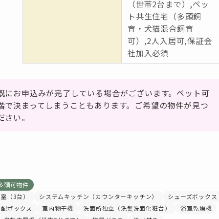
（世帯2台まで）,ペッ
ト共生住宅（多頭飼
育・犬猫混合飼育
可）,2人入居可,保証会
社加入必須
既にお申込みが完了している場合がございます。ペット可
階で決まってしまうこともあります。ご希望の物件が見つ
ださい。
多頭可物件
室（3台）
システムキッチン（カウンターキッチン）
シューズボックス
宅配ボックス
室内物干機
洗面所独立（洗髪洗面化粧台）
浴室乾燥機