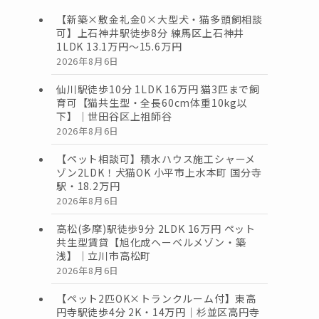
【新築×敷金礼金0×大型犬・猫多頭飼相談
可】上石神井駅徒歩8分 練馬区上石神井
1LDK 13.1万円〜15.6万円
2026年8月6日
仙川駅徒歩10分 1LDK 16万円 猫3匹まで飼
育可【猫共生型・全長60cm体重10kg以
下】｜世田谷区上祖師谷
2026年8月6日
【ペット相談可】積水ハウス施工シャーメ
ゾン2LDK！犬猫OK 小平市上水本町 国分寺
駅・18.2万円
2026年8月6日
高松(多摩)駅徒歩9分 2LDK 16万円 ペット
共生型賃貸【旭化成ヘーベルメゾン・築
浅】｜立川市高松町
2026年8月6日
【ペット2匹OK×トランクルーム付】東高
円寺駅徒歩4分 2K・14万円｜杉並区高円寺