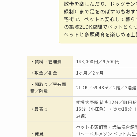
散歩を楽しんだり、ドッグラン
録制）まで足をのばすのもおす
宅街で、ペットと安心して暮ら
の築浅2LDK空間でペットと
ペットと多頭飼育を楽しめる上
・
賃料／管理費
143,000円／9,500円
・
敷金／礼金
1ヶ月／2ヶ月
・間取り／専有面
2LDK／59.48㎡／2階／3階建
積／階数
相模大野駅 徒歩12分／町田駅
・
最寄り
16分（小田急）・徒歩18分（
浜線）
ペット多頭飼育・犬猫混合飼
・発見
（ヘーベルメゾン ペット共生