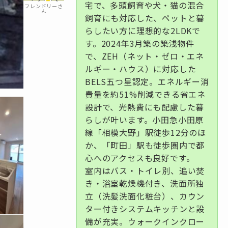
宅で、多頭飼育や犬・猫の混合
フレンドリーさ
ん
飼育にも対応した、ペットと暮
らしたい方に理想的な2LDKで
す。2024年3月築の築浅物件
で、ZEH（ネット・ゼロ・エネ
ルギー・ハウス）に対応した
BELS五つ星認定。エネルギー消
費量を約51%削減できる省エネ
設計で、光熱費にも配慮した暮
らしが叶います。小田急小田原
線「相模大野」駅徒歩12分のほ
か、「町田」駅も徒歩圏内で都
心へのアクセスも良好です。
室内はバス・トイレ別、追い焚
き・浴室乾燥機付き、洗面所独
立（洗髪洗面化粧台）、カウン
ター付きシステムキッチンと設
備が充実。ウォークインクロー