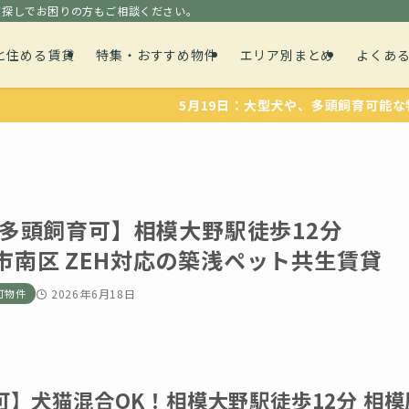
貸探しでお困りの方もご相談ください。
と住める賃貸
特集・おすすめ物件
エリア別まとめ
よくあ
5月19日：大型犬や、多頭飼育可能な物件を１件追加
多頭飼育可】相模大野駅徒歩12分
原市南区 ZEH対応の築浅ペット共生賃貸
可物件
2026年6月18日
】犬猫混合OK！相模大野駅徒歩12分 相模