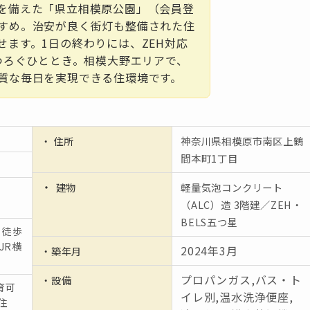
を備えた「県立相模原公園」（会員登
すめ。治安が良く街灯も整備された住
せます。1日の終わりには、ZEH対応
くつろぐひととき。相模大野エリアで、
質な毎日を実現できる住環境です。
・ 住所
神奈川県相模原市南区上鶴
間本町1丁目
・
建物
軽量気泡コンクリート
（ALC）造 3階建／ZEH・
BELS五つ星
 徒歩
JR横
2024年3月
・築年月
プロパンガス,バス・ト
・設備
育可
イレ別,温水洗浄便座,
住