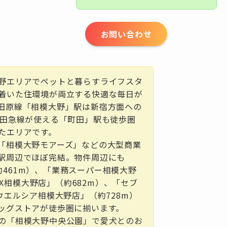
お問い合わせ
野エリアでペットと暮らすライフスタ
着いた住環境が両立する快適な毎日が
田原線「相模大野」駅は新宿方面への
小田急線が使える「町田」駅も徒歩圏
たエリアです。
「相模大野モアーズ」などの大型商業
駅周辺でほぼ完結。物件周辺にも
」（約461m）、「業務スーパー相模大野
uOX相模大野店」（約682m）、「セブ
ウエルシア相模大野店」（約728m）
ッグストアが徒歩圏に揃います。
の「相模大野中央公園」で愛犬とのお