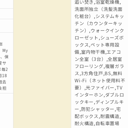
追い焚き,浴室乾燥機,
洗面所独立（洗髪洗面
化粧台）,システムキッ
チン（カウンターキッ
チン）,ウォークインク
ローゼット,シューズボ
2年
ックス,ペット専用設
My
備,室内物干機,エアコ
2年、保
ン全室（3台）,全居室
産サ
フローリング,複層ガラ
年毎2
ス,3方角住戸,BS,無料
18
Wi-Fi（ネット使用料不
退去
要）,光ファイバー,TV
負担
インターホン,ダブルロ
ックキー,ディンプルキ
ー,防犯シャッター,宅
配ボックス,耐震構造,
耐火構造,自転車置場