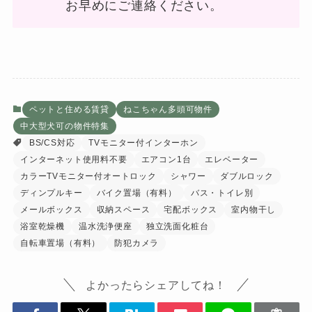
お早めにご連絡ください。
ペットと住める賃貸
ねこちゃん多頭可物件
中大型犬可の物件特集
BS/CS対応
TVモニター付インターホン
インターネット使用料不要
エアコン1台
エレベーター
カラーTVモニター付オートロック
シャワー
ダブルロック
ディンプルキー
バイク置場（有料）
バス・トイレ別
メールボックス
収納スペース
宅配ボックス
室内物干し
浴室乾燥機
温水洗浄便座
独立洗面化粧台
自転車置場（有料）
防犯カメラ
よかったらシェアしてね！