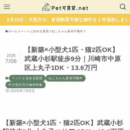
9日：大型犬や、多頭飼育可能な物件を１件追加しました。いず
ホーム
ペットと住める賃貸
ねこちゃん多頭可物件
【新築×小型犬1匹・猫2匹OK】
2026
武蔵小杉駅徒歩9分｜川崎市中原
7/06
区上丸子1DK・13.6万円
ペットと住める賃貸
ねこちゃん多頭可物件
中大型犬可の物件特集
2026年7月6日
【新築×小型犬1匹・猫2匹OK】武蔵小杉