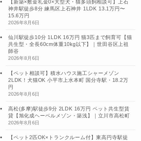
【新築×敷金礼金0×大型犬・猫多頭飼相談可】上石
神井駅徒歩8分 練馬区上石神井 1LDK 13.1万円〜
15.6万円
2026年8月6日
仙川駅徒歩10分 1LDK 16万円 猫3匹まで飼育可【猫
共生型・全長60cm体重10kg以下】｜世田谷区上祖
師谷
2026年8月6日
【ペット相談可】積水ハウス施工シャーメゾン
2LDK！犬猫OK 小平市上水本町 国分寺駅・18.2万
円
2026年8月6日
高松(多摩)駅徒歩9分 2LDK 16万円 ペット共生型賃
貸【旭化成ヘーベルメゾン・築浅】｜立川市高松町
2026年8月6日
【ペット2匹OK×トランクルーム付】東高円寺駅徒