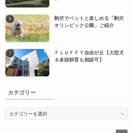
駒沢でペットと楽しめる「駒沢
オリンピック公園」ご紹介
ＦＬＵＦＦＹ自由が丘【大型犬
＆多頭飼育も相談可】
カテゴリー
カ
テ
ゴ
リ