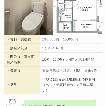
・
賃料／共益費
136,000円／15,000円
・
敷金／礼金
1ヶ月／0ヶ月
・間取り／専有面
1DK／25.05㎡／4階／地上4階建
積／階数
・
最寄り
東急目黒線「武蔵小杉駅」徒歩9分
小型犬1匹または猫2匹まで飼育可
・発見
（ペット飼育時敷金1ヶ月積み増
し）