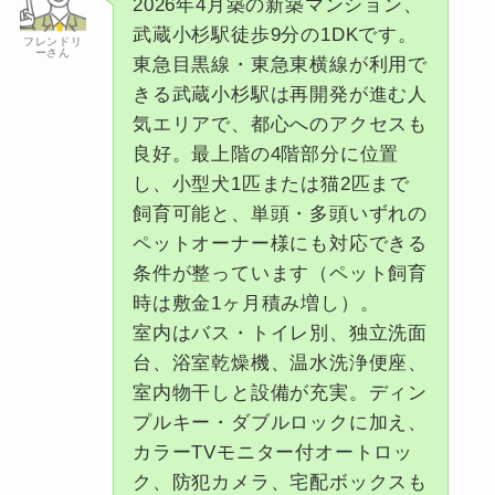
2026年4月築の新築マンション、
武蔵小杉駅徒歩9分の1DKです。
フレンドリ
ーさん
東急目黒線・東急東横線が利用で
きる武蔵小杉駅は再開発が進む人
気エリアで、都心へのアクセスも
良好。最上階の4階部分に位置
し、小型犬1匹または猫2匹まで
飼育可能と、単頭・多頭いずれの
ペットオーナー様にも対応できる
条件が整っています（ペット飼育
時は敷金1ヶ月積み増し）。
室内はバス・トイレ別、独立洗面
台、浴室乾燥機、温水洗浄便座、
室内物干しと設備が充実。ディン
プルキー・ダブルロックに加え、
カラーTVモニター付オートロッ
ク、防犯カメラ、宅配ボックスも