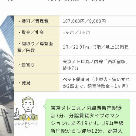
・
賃料／管理費
107,000円／8,000円
・
敷金／礼金
1ヶ月／1ヶ月
・間取り／専有面
1R／21.97㎡／3階／地上13階建
積／階数
東京メトロ丸ノ内線「西新宿駅」
・
最寄り
徒歩7分
ペット飼育可
（小型犬・猫いずれ
・発見
か2匹まで、飼育時敷金＋1ヶ月）
東京メトロ丸ノ内線西新宿駅徒
歩7分、分譲賃貸タイプのマン
ションにある1Rです。JR山手線
フレンドリーさ
ん
新宿駅からも徒歩12分、都営大