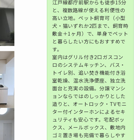
江戸線都庁前駅からも徒歩15分
と、複数路線が使える利便性の
高い立地。ペット飼育可（小型
犬・猫いずれか2匹まで、飼育時
敷金＋1ヶ月）で、単身でペット
と暮らしたい方にもおすすめで
す。
室内はグリル付き2口ガスコン
ロのシステムキッチン、バス・
トイレ別、追い焚き機能付き浴
室乾燥、温水洗浄便座、独立洗
面台と充実の設備。分譲マンシ
ョンならではのしっかりとした
造りと、オートロック・TVモニ
ター付インターホンによるセキ
ュリティも安心です。宅配ボッ
クス、メールボックス、敷地内
ゴミ置き場も完備で暮らしやす