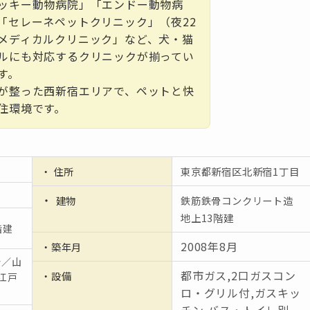
ッキー動物病院」「エンドー動物病
「セレーネペットクリニック」（夜22
メディカルクリニック」など、犬・猫
ルにも対応するクリニックが揃ってい
す。
が整った西新宿エリアで、ペットと快
住環境です。
・ 住所
東京都新宿区北新宿1丁目
・
建物
鉄筋鉄骨コンクリート造
地上13階建
階建
2008年8月
・築年月
分／山
都市ガス,2口ガスコン
・設備
江戸
ロ・グリル付,ガスキッ
チン,バス・トイレ別,