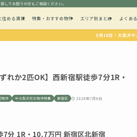
貸探しでお困りの方もご相談ください。
と住める賃貸
特集・おすすめ物件
エリア別まとめ
よくあ
5月19日：大型犬や、多頭飼育
ずれか2匹OK】西新宿駅徒歩7分1R・
可物件
中大型犬可の物件特集
新宿区
2026年7月6日
分 1R・10.7万円 新宿区北新宿