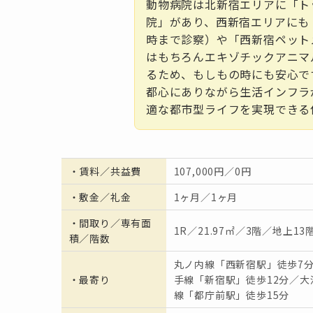
動物病院は北新宿エリアに「ト
院」があり、西新宿エリアにも
時まで診察）や「西新宿ペット
はもちろんエキゾチックアニマ
るため、もしもの時にも安心で
都心にありながら生活インフラ
適な都市型ライフを実現できる
・
賃料／共益費
107,000円／0円
・
敷金／礼金
1ヶ月／1ヶ月
・間取り／専有面
1R／21.97㎡／3階／地上13
積／階数
丸ノ内線「西新宿駅」徒歩7
・
最寄り
手線「新宿駅」徒歩12分／大
線「都庁前駅」徒歩15分