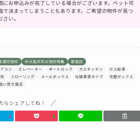
既にお申込みが完了している場合がございます。ペット可
階で決まってしまうこともあります。ご希望の物件が見つ
ださい。
多頭可物件
中大型犬可の物件特集
新宿区
エアコン
エレベーター
オートロック
ガスキッチン
ガス給湯
レ別
フローリング
メールボックス
分譲賃貸タイプ
宅配ボックス
追い焚き風呂
たらシェアしてね！