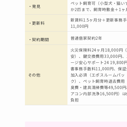
ペット飼育可（小型犬・猫い
・発見
か2匹まで、飼育時敷金＋1ヶ
新賃料1.5ヶ月分＋更新事務
・更新料
11,000円
普通借家契約2年
・契約期間
火災保険料24ヶ月18,000円
安）、鍵交換費用33,000円
ージ安心サポート24 19,800
書事務手数料11,000円、保
その他
加入必須（エポスルームパッ
ク）、ペット飼育時退去費用
臭費・建具清掃費等49,500
アコン内部洗浄16,500円）
負担