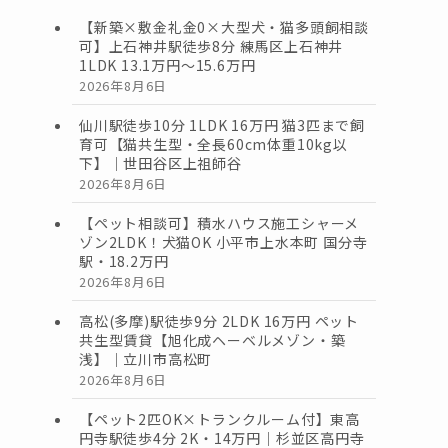
【新築×敷金礼金0×大型犬・猫多頭飼相談
可】上石神井駅徒歩8分 練馬区上石神井
1LDK 13.1万円〜15.6万円
2026年8月6日
仙川駅徒歩10分 1LDK 16万円 猫3匹まで飼
育可【猫共生型・全長60cm体重10kg以
下】｜世田谷区上祖師谷
2026年8月6日
【ペット相談可】積水ハウス施工シャーメ
ゾン2LDK！犬猫OK 小平市上水本町 国分寺
駅・18.2万円
2026年8月6日
高松(多摩)駅徒歩9分 2LDK 16万円 ペット
共生型賃貸【旭化成ヘーベルメゾン・築
浅】｜立川市高松町
2026年8月6日
【ペット2匹OK×トランクルーム付】東高
円寺駅徒歩4分 2K・14万円｜杉並区高円寺