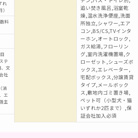
ずれ
追い焚き風呂,浴室乾
月）
燥,温水洗浄便座,洗面
手数料
所独立,シャワー,エア
コン,BS/CS,TVインタ
ーホン,オートロック,
ガス給湯,フローリン
グ,室内洗濯機置場,ク
（目
、ステ
ローゼット,シューズボ
円、文
ックス,エレベーター,
証会社
宅配ボックス,分譲賃貸
タイプ,メールボック
（消
ス,敷地内ゴミ置き場,
円、エ
ペット可（小型犬・猫
は借主
いずれか2匹まで）,保
証会社加入必須