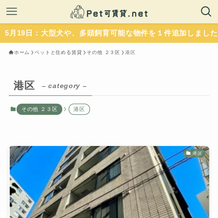
19日：大型犬や、多頭飼育可能な物件を１件追加しました。い
ホーム
ペットと住める賃貸
その他 ２３区
港区
港区
– category –
その他 ２３区
港区
港区