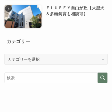
ＦＬＵＦＦＹ自由が丘【大型犬
＆多頭飼育も相談可】
カテゴリー
カ
テ
ゴ
リ
ー