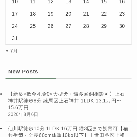
10
11
12
13
14
15
16
17
18
19
20
21
22
23
24
25
26
27
28
29
30
31
« 7月
New Posts
【新築×敷金礼金0×大型犬・猫多頭飼相談可】上石
神井駅徒歩8分 練馬区上石神井 1LDK 13.1万円〜
15.6万円
2026年8月6日
仙川駅徒歩10分 1LDK 16万円 猫3匹まで飼育可【猫
共生型・全長60cm体重10kg以下】｜世田谷区上祖