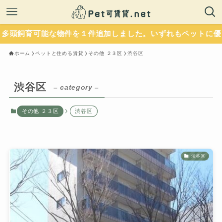
能な物件を１件追加しました。いずれもペットに優しい設備が整
ホーム
ペットと住める賃貸
その他 ２３区
渋谷区
渋谷区
– category –
その他 ２３区
渋谷区
渋谷区