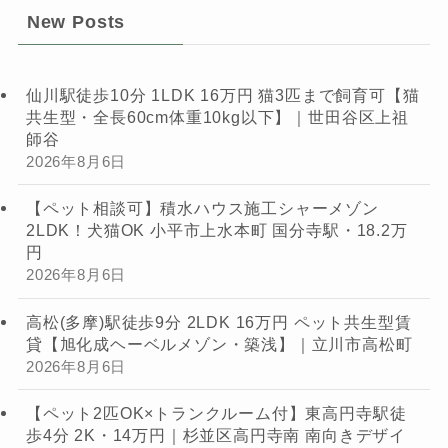
New Posts
仙川駅徒歩10分 1LDK 16万円 猫3匹まで飼育可【猫
共生型・全長60cm体重10kg以下】｜世田谷区上祖
師谷
2026年8月6日
【ペット相談可】積水ハウス施工シャーメゾン
2LDK！犬猫OK 小平市上水本町 国分寺駅・18.2万
円
2026年8月6日
高松(多摩)駅徒歩9分 2LDK 16万円 ペット共生型賃
貸【旭化成ヘーベルメゾン・築浅】｜立川市高松町
2026年8月6日
【ペット2匹OK×トランクルーム付】東高円寺駅徒
歩4分 2K・14万円｜杉並区高円寺南 南向きデザイ