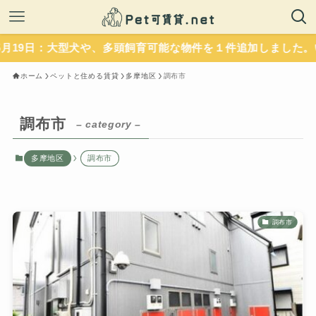
や、多頭飼育可能な物件を１件追加しました。いずれもペット
ホーム
ペットと住める賃貸
多摩地区
調布市
調布市
– category –
多摩地区
調布市
調布市