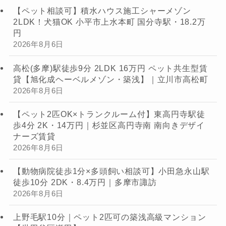
【ペット相談可】積水ハウス施工シャーメゾン
2LDK！犬猫OK 小平市上水本町 国分寺駅・18.2万
円
2026年8月6日
高松(多摩)駅徒歩9分 2LDK 16万円 ペット共生型賃
貸【旭化成ヘーベルメゾン・築浅】｜立川市高松町
2026年8月6日
【ペット2匹OK×トランクルーム付】東高円寺駅徒
歩4分 2K・14万円｜杉並区高円寺南 南向きデザイ
ナーズ賃貸
2026年8月6日
【動物病院徒歩1分×多頭飼い相談可】小田急永山駅
徒歩10分 2DK・8.4万円｜多摩市諏訪
2026年8月6日
上野毛駅10分｜ペット2匹可の築浅高級マンション