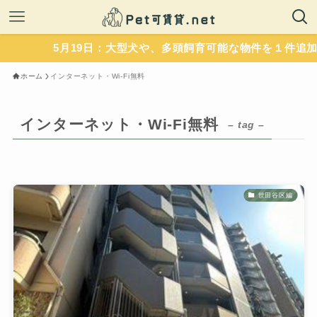
5月19日：大型犬や、多頭飼育可能な物件を１件追加
ホーム
インターネット・Wi-Fi無料
インターネット・Wi-Fi無料
– tag –
世田谷区編