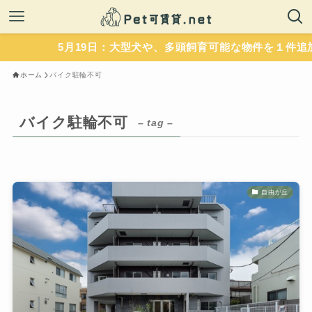
5月19日：大型犬や、多頭飼育可能な物件を１件追加
ホーム
バイク駐輪不可
バイク駐輪不可
– tag –
自由が丘