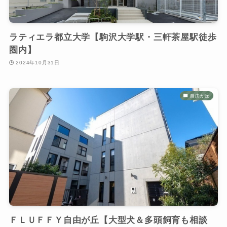
ラティエラ都立大学【駒沢大学駅・三軒茶屋駅徒歩
圏内】
2024年10月31日
自由が丘
ＦＬＵＦＦＹ自由が丘【大型犬＆多頭飼育も相談