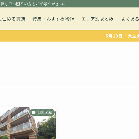
貸探しでお困りの方もご相談ください。
と住める賃貸
特集・おすすめ物件
エリア別まとめ
よくあ
5月19日：大型犬や
目黒区編