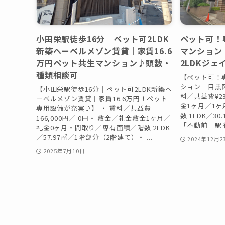
小田栄駅徒歩16分｜ペット可2LDK
ペット可！
新築ヘーベルメゾン賃貸｜家賃16.6
マンション
万円ペット共生マンション♪頭数・
2LDKジ
種類相談可
【ペット可！
ション｜目黒区
【小田栄駅徒歩16分｜ペット可2LDK新築ヘ
料／共益費¥230
ーベルメゾン賃貸｜家賃16.6万円！ペット
金1ヶ月／1
専用設備が充実♪】 ・ 賃料／共益費
数 1LDK／3
166,000円／ 0円・ 敷金／礼金敷金1ヶ月／
「不動前」駅 徒
礼金0ヶ月・間取り／専有面積／階数 2LDK
／57.97㎡／1階部分（2階建て）・ ...
2024年12月2
2025年7月10日