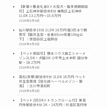
【新築×敷金礼金0×大型犬・猫多頭飼相談
可】上石神井駅徒歩8分 練馬区上石神井
1LDK 13.1万円〜15.6万円
2026年8月6日
仙川駅徒歩10分 1LDK 16万円 猫3匹まで飼
育可【猫共生型・全長60cm体重10kg以
下】｜世田谷区上祖師谷
2026年8月6日
【ペット相談可】積水ハウス施工シャーメ
ゾン2LDK！犬猫OK 小平市上水本町 国分寺
駅・18.2万円
2026年8月6日
高松(多摩)駅徒歩9分 2LDK 16万円 ペット
共生型賃貸【旭化成ヘーベルメゾン・築
浅】｜立川市高松町
2026年8月6日
【ペット2匹OK×トランクルーム付】東高
円寺駅徒歩4分 2K・14万円｜杉並区高円寺