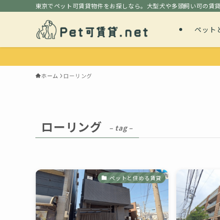
東京でペット可賃貸物件をお探しなら。大型犬や多頭飼い可の賃
ペット
ホーム
ローリング
ローリング
– tag –
ペットと住める賃貸