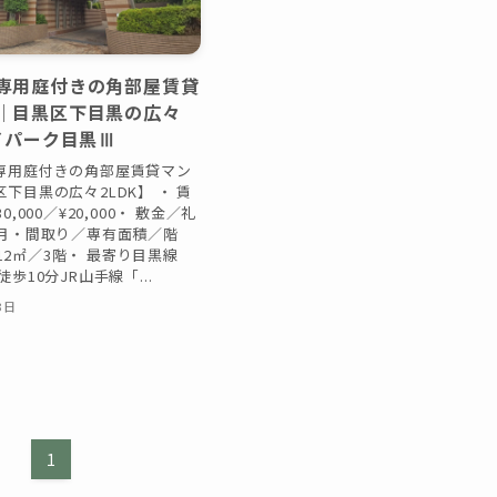
専用庭付きの角部屋賃貸
｜目黒区下目黒の広々
ェイパーク目黒Ⅲ
専用庭付きの角部屋賃貸マン
下目黒の広々2LDK】 ・ 賃
,000／¥20,000・ 敷金／礼
ヶ月・間取り／専有面積／階
0.12㎡／3階・ 最寄り目黒線
歩10分JR山手線「...
3日
1