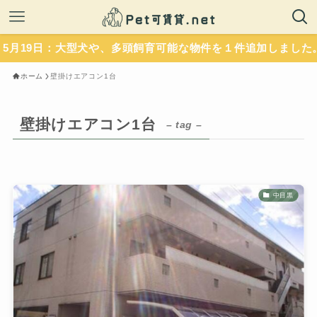
大型犬や、多頭飼育可能な物件を１件追加しました。いずれもペ
ホーム
壁掛けエアコン1台
壁掛けエアコン1台
– tag –
中目黒