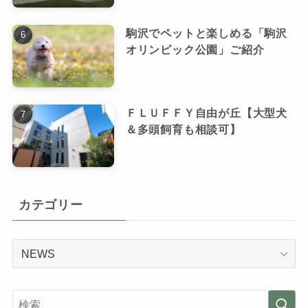
駒沢でペットと楽しめる「駒沢
オリンピック公園」ご紹介
ＦＬＵＦＦＹ自由が丘【大型犬
＆多頭飼育も相談可】
カテゴリー
カ
テ
ゴ
リ