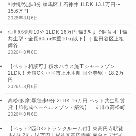
神井駅徒歩8分 練馬区上石神井 1LDK 13.1万円〜
15.6万円
2026年8月6日
仙川駅徒歩10分 1LDK 16万円 猫3匹まで飼育可【猫
共生型・全長60cm体重10kg以下】｜世田谷区上祖
師谷
2026年8月6日
【ペット相談可】積水ハウス施工シャーメゾン
2LDK！犬猫OK 小平市上水本町 国分寺駅・18.2万
円
2026年8月6日
高松(多摩)駅徒歩9分 2LDK 16万円 ペット共生型賃
貸【旭化成ヘーベルメゾン・築浅】｜立川市高松町
2026年8月6日
【ペット2匹OK×トランクルーム付】東高円寺駅徒
歩4分 2K・14万円｜杉並区高円寺南 南向きデザイ