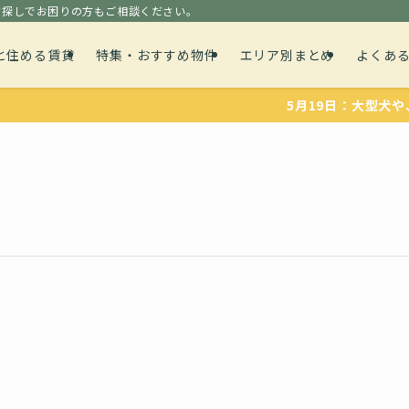
貸探しでお困りの方もご相談ください。
と住める賃貸
特集・おすすめ物件
エリア別まとめ
よくあ
5月19日：大型犬や、多頭