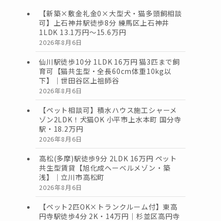
【新築×敷金礼金0×大型犬・猫多頭飼相談
可】上石神井駅徒歩8分 練馬区上石神井
1LDK 13.1万円〜15.6万円
2026年8月6日
仙川駅徒歩10分 1LDK 16万円 猫3匹まで飼
育可【猫共生型・全長60cm体重10kg以
下】｜世田谷区上祖師谷
2026年8月6日
【ペット相談可】積水ハウス施工シャーメ
ゾン2LDK！犬猫OK 小平市上水本町 国分寺
駅・18.2万円
2026年8月6日
高松(多摩)駅徒歩9分 2LDK 16万円 ペット
共生型賃貸【旭化成ヘーベルメゾン・築
浅】｜立川市高松町
2026年8月6日
【ペット2匹OK×トランクルーム付】東高
円寺駅徒歩4分 2K・14万円｜杉並区高円寺