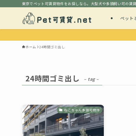
東京でペット可賃貸物件をお探しなら。大型犬や多頭飼い可の賃
ペット
ホーム
24時間ゴミ出し
24時間ゴミ出し
– tag –
ねこちゃん多頭可物件