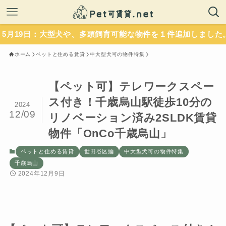
日：大型犬や、多頭飼育可能な物件を１件追加しました。いずれ
ホーム
ペットと住める賃貸
中大型犬可の物件特集
【ペット可】テレワークスペー
ス付き！千歳烏山駅徒歩10分の
2024
12/09
リノベーション済み2SLDK賃貸
物件「OnCo千歳烏山」
ペットと住める賃貸
世田谷区編
中大型犬可の物件特集
千歳烏山
2024年12月9日