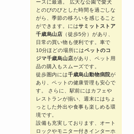
ースに最適。 広大な公園で愛犬
とのびのびとした時間を過ごしな
がら、季節の移ろいを感じること
ができます。には
サミットストア
千歳烏山店
（徒歩5分）があり、
日常の買い物も便利です。車で
10分ほどの場所には
ペットのコ
ジマ千歳烏山店
があり、ペット用
品の購入もスムーズです。
徒歩圏内には
千歳烏山動物病院
が
あり、ペットの健康管理も安心で
す。 さらに、駅前にはカフェや
レストランが揃い、週末にはちょ
っとした外出や食事も楽しめる環
境です。
設備も充実しております、オート
ロックやモニター付きインターホ