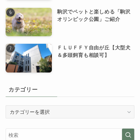
駒沢でペットと楽しめる「駒沢
オリンピック公園」ご紹介
ＦＬＵＦＦＹ自由が丘【大型犬
＆多頭飼育も相談可】
カテゴリー
カ
テ
ゴ
リ