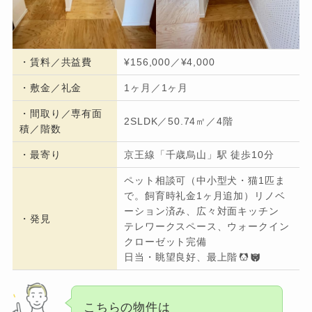
・
賃料／共益費
¥156,000／¥4,000
・
敷金／礼金
1ヶ月／1ヶ月
・間取り／専有面
2SLDK／50.74㎡／4階
積／階数
・
最寄り
京王線「千歳烏山」駅 徒歩10分
ペット相談可（中小型犬・猫1匹ま
で。飼育時礼金1ヶ月追加）リノベ
ーション済み、広々対面キッチン
・発見
テレワークスペース、ウォークイン
クローゼット完備
日当・眺望良好、最上階
こちらの物件は