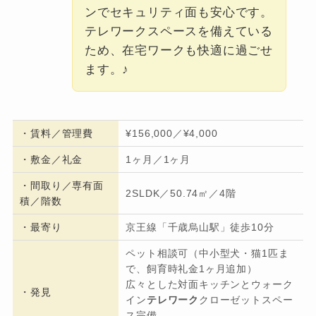
ンでセキュリティ面も安心です。
テレワークスペースを備えている
ため、在宅ワークも快適に過ごせ
ます。♪
・
賃料／管理費
¥156,000／¥4,000
・
敷金／礼金
1ヶ月／1ヶ月
・間取り／専有面
2SLDK／50.74㎡／4階
積／階数
・
最寄り
京王線「千歳烏山駅」徒歩10分
ペット相談可（中小型犬・猫1匹ま
で、飼育時礼金1ヶ月追加）
広々とした対面キッチンとウォーク
・発見
イン
テレワーク
クローゼットスペー
ス完備