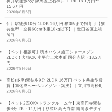
神井駅徒歩8分 練馬区上石神井 1LDK 13.1万円〜
15.6万円
2026年8月6日
仙川駅徒歩10分 1LDK 16万円 猫3匹まで飼育可【猫
共生型・全長60cm体重10kg以下】｜世田谷区上祖
師谷
2026年8月6日
【ペット相談可】積水ハウス施工シャーメゾン
2LDK！犬猫OK 小平市上水本町 国分寺駅・18.2万
円
2026年8月6日
高松(多摩)駅徒歩9分 2LDK 16万円 ペット共生型賃
貸【旭化成ヘーベルメゾン・築浅】｜立川市高松町
2026年8月6日
【ペット2匹OK×トランクルーム付】東高円寺駅徒
歩4分 2K・14万円｜杉並区高円寺南 南向きデザイ